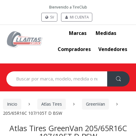
Bienvenido a TireClub
SV
MI CUENTA
Marcas
Medidas
Compradores
Vendedores
Search
for:
Inicio
Atlas Tires
GreenVan
205/65R16C 107/105T D BSW
Atlas Tires GreenVan 205/65R16C