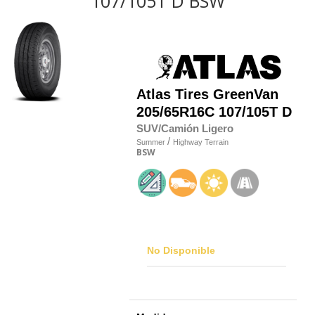
107/105T D BSW
Atlas Tires
GreenVan
205/65R16C 107/105T D
SUV/Camión Ligero
/
Summer
Highway Terrain
BSW
No Disponible