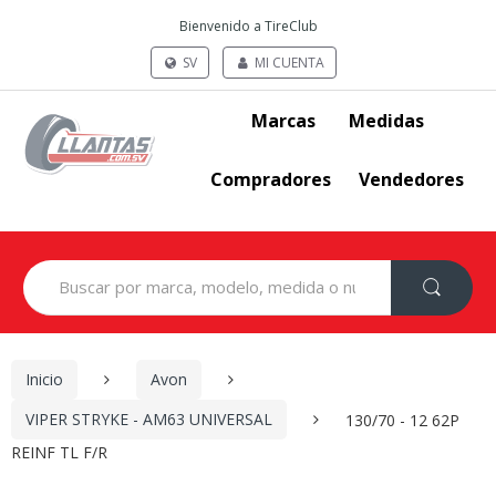
Bienvenido a TireClub
SV
MI CUENTA
Marcas
Medidas
Compradores
Vendedores
Search
for:
Inicio
Avon
VIPER STRYKE - AM63 UNIVERSAL
130/70 - 12 62P
REINF TL F/R