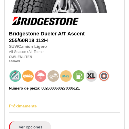
Bridgestone
Dueler A/T Ascent
255/60R18
112H
SUV/Camión Ligero
All-Season
/
All-Terrain
OWL
ENLITEN
640
/A
/B
Número de pieza: 0026080680270306121
Próximamente
Ver opciones