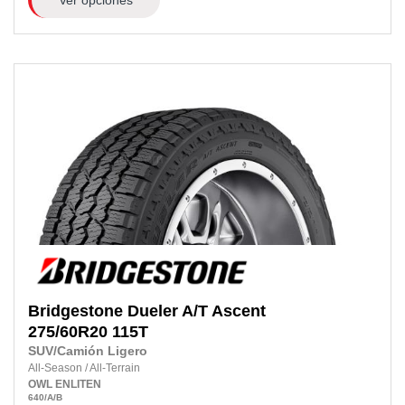
Bridgestone
Dueler A/T Ascent
275/60R20
115T
SUV/Camión Ligero
All-Season
/
All-Terrain
OWL
ENLITEN
640
/A
/B