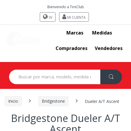
Bienvenido a TireClub
SV
MI CUENTA
Marcas
Medidas
Compradores
Vendedores
Search
for:
Inicio
Bridgestone
Dueler A/T Ascent
Bridgestone Dueler A/T
Ascent