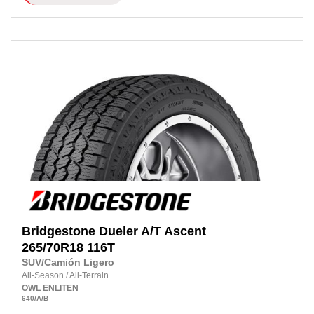
Bridgestone
Dueler A/T Ascent
265/70R18
116T
SUV/Camión Ligero
All-Season
/
All-Terrain
OWL
ENLITEN
640
/A
/B