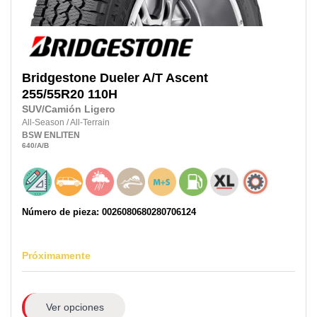
Bridgestone
Dueler A/T Ascent
255/55R20
110H
SUV/Camión Ligero
All-Season
/
All-Terrain
BSW
ENLITEN
640
/A
/B
Número de pieza: 0026080680280706124
Próximamente
Ver opciones