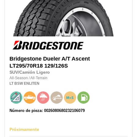
Bridgestone
Dueler A/T Ascent
LT295/70R18
129/126S
SUV/Camión Ligero
All-Season
/
All-Terrain
LT
BSW
ENLITEN
Número de pieza: 0026080680232106079
Próximamente