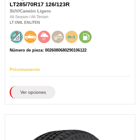
LT285/70R17
126/123R
SUV/Camión Ligero
All-Season
/
All-Terrain
LT
OWL
ENLITEN
Número de pieza: 0026080680290106122
Próximamente
Ver opciones