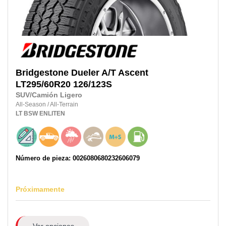
Bridgestone
Dueler A/T Ascent
LT295/60R20
126/123S
SUV/Camión Ligero
All-Season
/
All-Terrain
LT
BSW
ENLITEN
Número de pieza: 0026080680232606079
Próximamente
Ver opciones