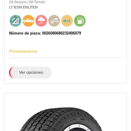
All-Season
/
All-Terrain
LT
BSW
ENLITEN
Número de pieza: 0026080680232406079
Próximamente
Ver opciones