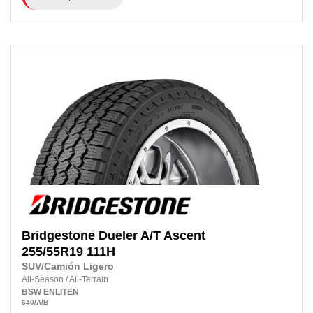
Bridgestone
Dueler A/T Ascent
255/55R19
111H
SUV/Camión Ligero
All-Season
/
All-Terrain
BSW
ENLITEN
640
/A
/B