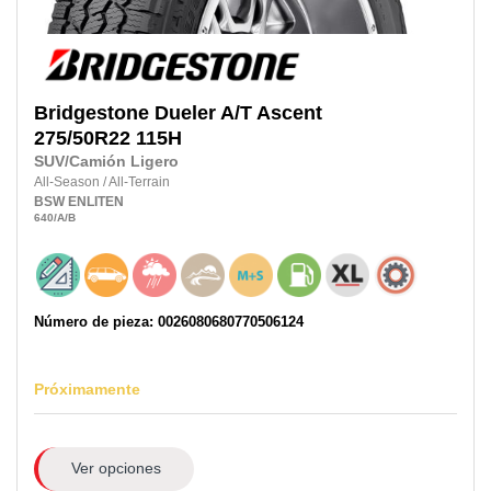
Bridgestone
Dueler A/T Ascent
275/50R22
115H
SUV/Camión Ligero
All-Season
/
All-Terrain
BSW
ENLITEN
640
/A
/B
Número de pieza: 0026080680770506124
Próximamente
Ver opciones