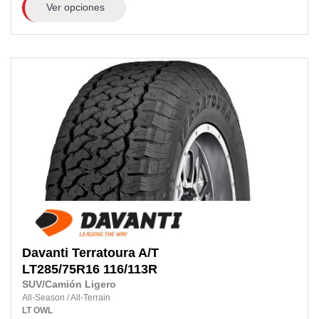
Ver opciones
Davanti
Terratoura A/T
LT285/75R16
116/113R
SUV/Camión Ligero
All-Season
/
All-Terrain
LT
OWL