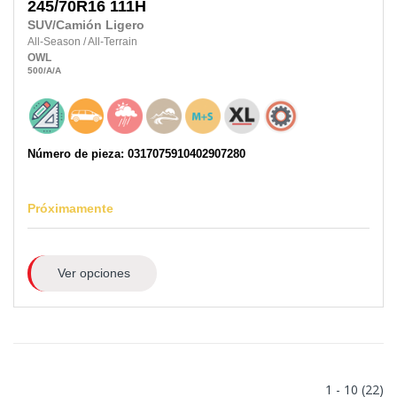
245/70R16
111H
SUV/Camión Ligero
All-Season
/
All-Terrain
OWL
500
/A
/A
Número de pieza: 0317075910402907280
Próximamente
Ver opciones
1 - 10 (22)