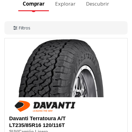
Comprar
Explorar
Descubrir
Filtros
Davanti
Terratoura A/T
LT235/85R16
120/116T
SUV/Camión Ligero