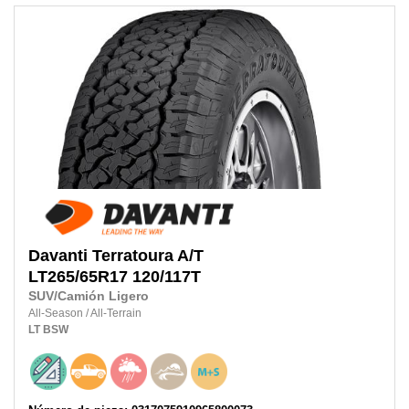
Davanti
Terratoura A/T
LT265/65R17
120/117T
SUV/Camión Ligero
All-Season
/
All-Terrain
LT
BSW