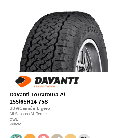
Davanti
Terratoura A/T
155/65R14
75S
SUV/Camión Ligero
All-Season
/
All-Terrain
OWL
500
/A
/A