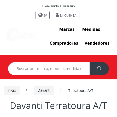
Bienvenido a TireClub
SV
MI CUENTA
Marcas
Medidas
Compradores
Vendedores
Search
for:
Inicio
Davanti
Terratoura A/T
Davanti Terratoura A/T