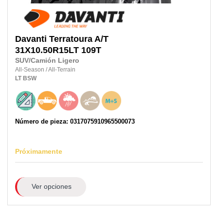
Davanti
Terratoura A/T
31X10.50R15LT
109T
SUV/Camión Ligero
All-Season
/
All-Terrain
LT
BSW
Número de pieza: 0317075910965500073
Próximamente
Ver opciones