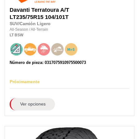
Davanti
Terratoura A/T
LT235/75R15
104/101T
SUV/Camión Ligero
All-Season
/
All-Terrain
LT
BSW
Número de pieza: 0317075910975500073
Próximamente
Ver opciones