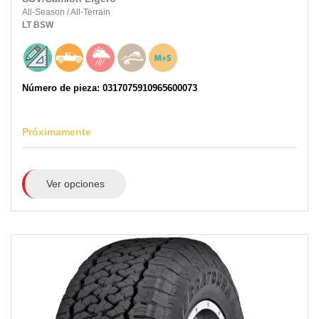
All-Season
/
All-Terrain
LT
BSW
Número de pieza: 0317075910965600073
Próximamente
Ver opciones