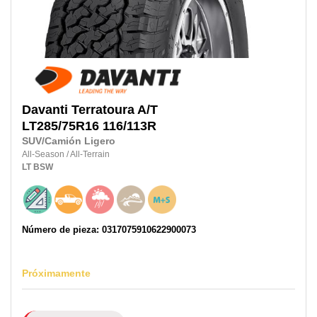
Davanti
Terratoura A/T
LT285/75R16
116/113R
SUV/Camión Ligero
All-Season
/
All-Terrain
LT
BSW
Número de pieza: 0317075910622900073
Próximamente