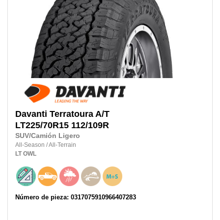
Davanti
Terratoura A/T
LT225/70R15
112/109R
SUV/Camión Ligero
All-Season
/
All-Terrain
LT
OWL
Número de pieza: 0317075910966407283