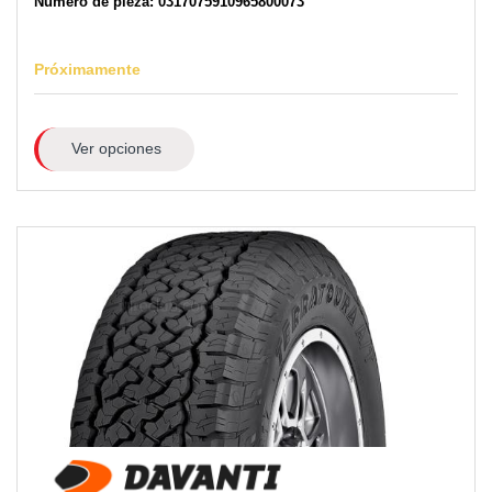
Número de pieza: 0317075910965800073
Próximamente
Ver opciones