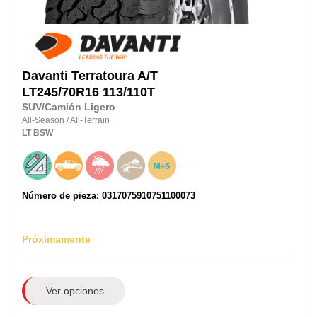
Davanti
Terratoura A/T
LT245/70R16
113/110T
SUV/Camión Ligero
All-Season
/
All-Terrain
LT
BSW
Número de pieza: 0317075910751100073
Próximamente
Ver opciones