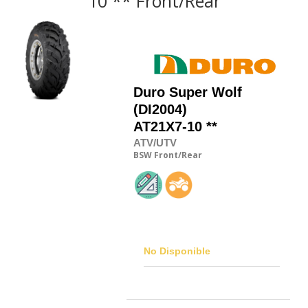
10 ** Front/Rear
Duro
Super Wolf
(DI2004)
AT21X7-10 **
ATV/UTV
BSW
Front/Rear
No Disponible