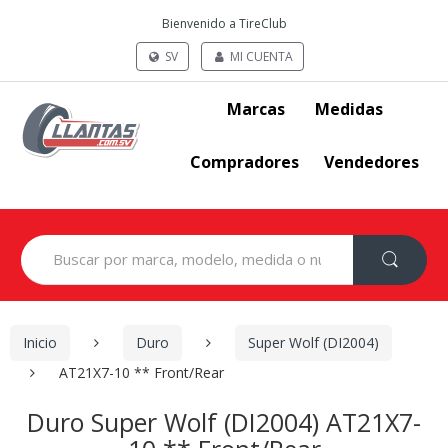
Bienvenido a TireClub
SV
MI CUENTA
Marcas
Medidas
Compradores
Vendedores
Search
for:
Inicio
Duro
Super Wolf (DI2004)
AT21X7-10 ** Front/Rear
Duro Super Wolf (DI2004) AT21X7-