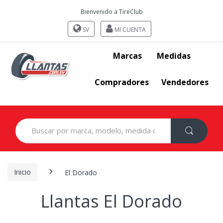
Bienvenido a TireClub
SV
MI CUENTA
Marcas
Medidas
Compradores
Vendedores
Search
for:
Inicio
El Dorado
Llantas El Dorado