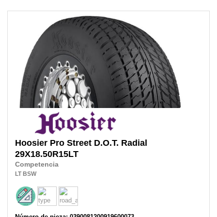
Hoosier
Pro Street D.O.T. Radial
29X18.50R15LT
Competencia
LT
BSW
Número de pieza: 0390081200919600073