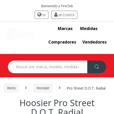
Bienvenido a TireClub
SV
MI CUENTA
Marcas
Medidas
Compradores
Vendedores
Search
for:
Inicio
Hoosier
Pro Street D.O.T. Radial
Hoosier Pro Street
D.O.T. Radial