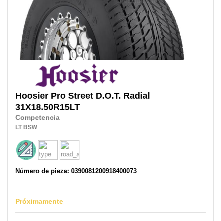
Hoosier
Pro Street D.O.T. Radial
31X18.50R15LT
Competencia
LT
BSW
Número de pieza: 0390081200918400073
Próximamente