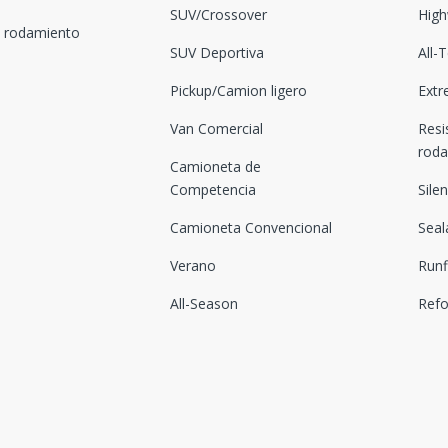
SUV/Crossover
High
l rodamiento
SUV Deportiva
All-
Pickup/Camion ligero
Extr
Van Comercial
Resi
rod
Camioneta de
Competencia
Sile
Camioneta Convencional
Seal
Verano
Runf
All-Season
Ref