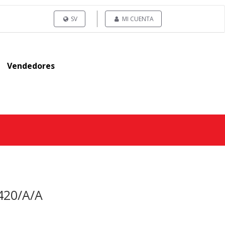
SV
MI CUENTA
Vendedores
420/A/A