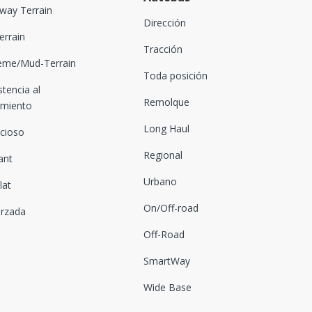
way Terrain
Dirección
Terrain
Tracción
eme/Mud-Terrain
Toda posición
stencia al
Remolque
amiento
Long Haul
ncioso
Regional
ant
Urbano
lat
On/Off-road
orzada
Off-Road
SmartWay
Wide Base