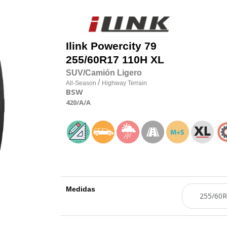
Ilink
Powercity 79
255/60R17 110H XL
SUV/Camión Ligero
/
All-Season
Highway Terrain
BSW
420
/A
/A
Medidas