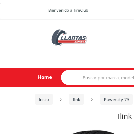
Bienvenido a TireClub
Search
Home
for:
Inicio
Ilink
Powercity 79
Ilin