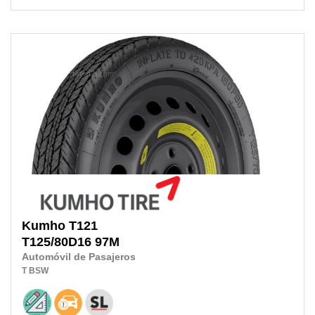
Kumho
T121
T125/80D16
97M
Automóvil de Pasajeros
T
BSW