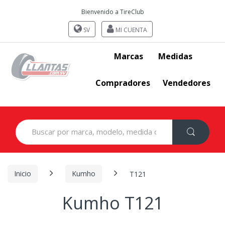
Bienvenido a TireClub
SV
MI CUENTA
Marcas
Medidas
Compradores
Vendedores
Search
for:
Inicio
Kumho
T121
Kumho T121