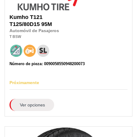
Kumho
T121
T125/80D15
95M
Automóvil de Pasajeros
T
BSW
Número de pieza: 0090058550948200073
Próximamente
Ver opciones