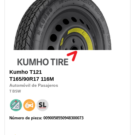
Kumho
T121
T165/90R17
116M
Automóvil de Pasajeros
T
BSW
Número de pieza: 0090058550948300073