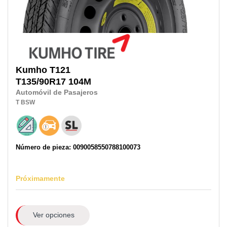
Kumho
T121
T135/90R17
104M
Automóvil de Pasajeros
T
BSW
Número de pieza: 0090058550788100073
Próximamente
Ver opciones