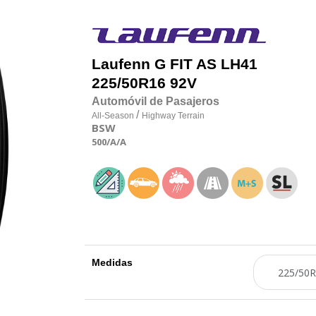
Laufenn
G FIT AS LH41
225/50R16 92V
Automóvil de Pasajeros
/
All-Season
Highway Terrain
BSW
500
/A
/A
Medidas