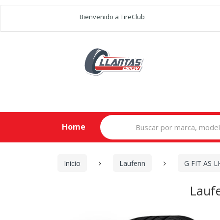
Bienvenido a TireClub
Search
Home
for:
Inicio
Laufenn
G FIT AS L
Lauf