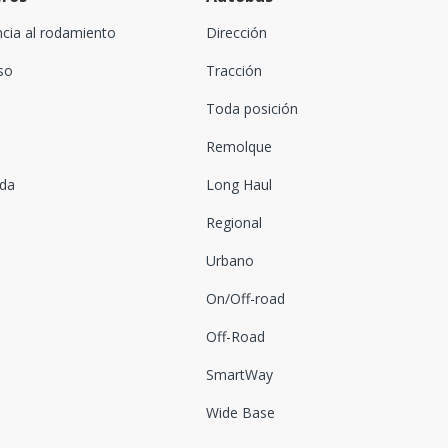
ncia al rodamiento
Dirección
oso
Tracción
Toda posición
Remolque
ada
Long Haul
Regional
Urbano
On/Off-road
Off-Road
SmartWay
Wide Base