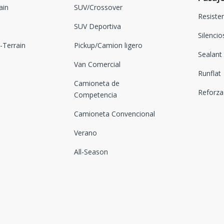
ain
SUV/Crossover
Resiste
SUV Deportiva
Silenci
Terrain
Pickup/Camion ligero
Sealant
Van Comercial
Runflat
Camioneta de
Reforz
Competencia
Camioneta Convencional
Verano
All-Season