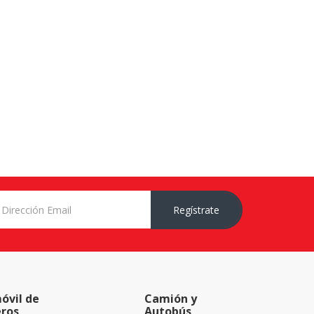
Regístrate
óvil de
Camión y
eros
Autobús