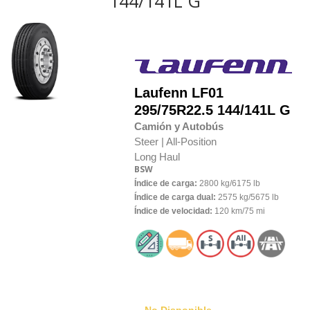
144/141L G
Laufenn
LF01
295/75R22.5 144/141L G
Camión y Autobús
Steer |
All-Position
Long Haul
BSW
Índice de carga:
2800 kg/6175 lb
Índice de carga dual:
2575 kg/5675 lb
Índice de velocidad:
120 km/75 mi
No Disponible