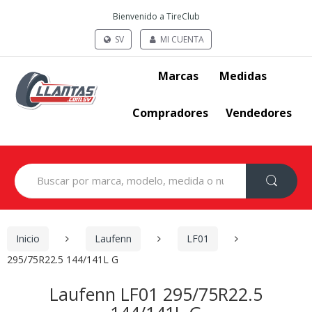
Bienvenido a TireClub
SV
MI CUENTA
Marcas
Medidas
Compradores
Vendedores
Search
for:
Inicio
Laufenn
LF01
295/75R22.5 144/141L G
Laufenn LF01 295/75R22.5