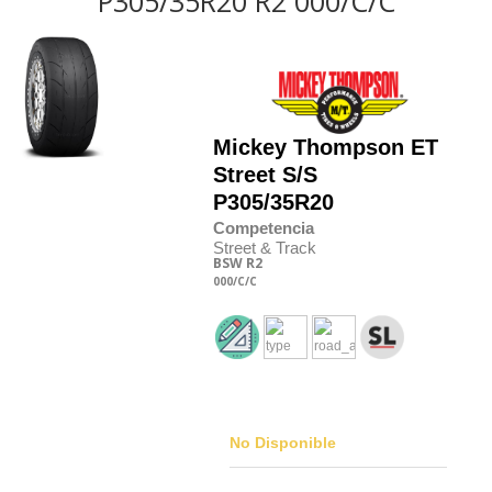
P305/35R20 R2 000/C/C
Mickey Thompson
ET
Street S/S
P305/35R20
Competencia
Street & Track
BSW
R2
000
/C
/C
No Disponible