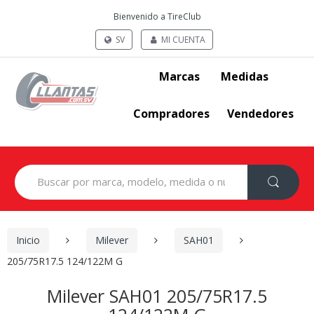
Bienvenido a TireClub
SV
MI CUENTA
Marcas
Medidas
Compradores
Vendedores
Search
for:
Inicio
Milever
SAH01
205/75R17.5 124/122M G
Milever SAH01 205/75R17.5