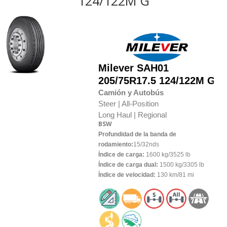
124/122M G
Milever
SAH01
205/75R17.5 124/122M G
Camión y Autobús
Steer |
All-Position
Long Haul |
Regional
BSW
Profundidad de la banda de
rodamiento:
15/32nds
Índice de carga:
1600 kg/3525 lb
Índice de carga dual:
1500 kg/3305 lb
Índice de velocidad:
130 km/81 mi