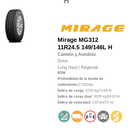
H
Mirage
MG312
11R24.5 149/146L H
Camión y Autobús
Drive
Long Haul |
Regional
BSW
Profundidad de la banda de
rodamiento:
27/32nds
Índice de carga:
3250 kg/7160 lb
Índice de carga dual:
3000 kg/6610 lb
Índice de velocidad:
120 km/75 mi