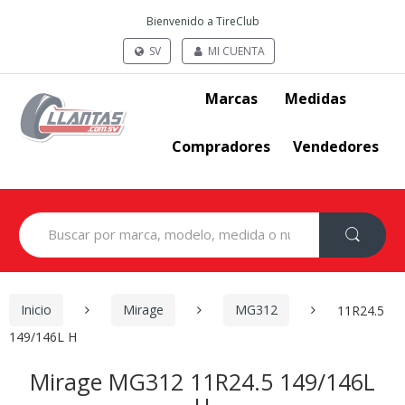
Bienvenido a TireClub
SV
MI CUENTA
Marcas
Medidas
Compradores
Vendedores
Search
for:
Inicio
Mirage
MG312
11R24.5
149/146L H
Mirage MG312 11R24.5 149/146L