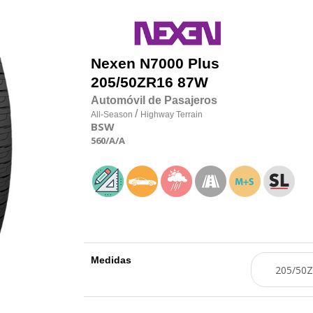
Nexen
N7000 Plus
205/50
Z
R16 87W
Automóvil de Pasajeros
/
All-Season
Highway Terrain
BSW
560
/A
/A
Medidas