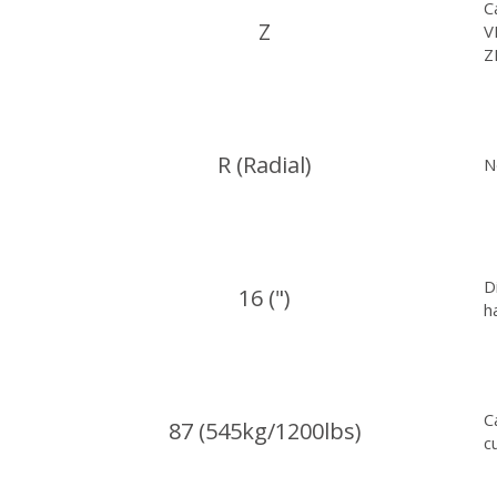
C
Z
V
Z
R (Radial)
N
D
16 (")
h
C
87 (545kg/1200lbs)
c