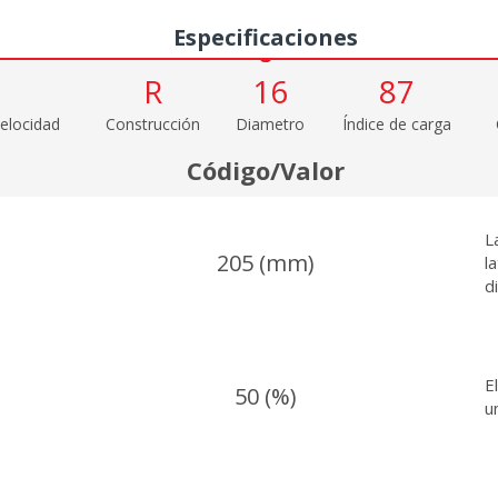
Especificaciones
R
16
87
elocidad
Construcción
Diametro
Índice de carga
Código/Valor
L
205 (mm)
l
d
E
50 (%)
u