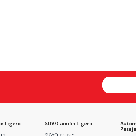
n Ligero
SUV/Camión Ligero
Autom
Pasaj
ain
SUV/Crossover