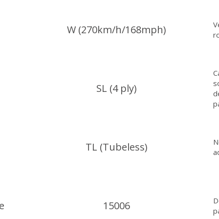
V
W (270km/h/168mph)
r
C
s
SL (4 ply)
d
p
N
TL (Tubeless)
a
D
e
15006
p