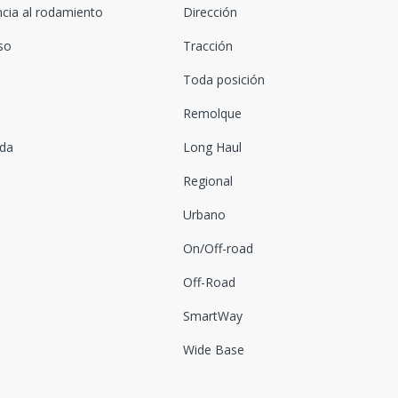
ncia al rodamiento
Dirección
oso
Tracción
Toda posición
Remolque
ada
Long Haul
Regional
Urbano
On/Off-road
Off-Road
SmartWay
Wide Base