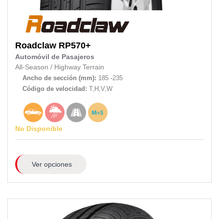
Roadclaw
RP570+
Automóvil de Pasajeros
All-Season
/
Highway Terrain
Ancho de sección (mm):
185 -235
Código de velocidad:
T,H,V,W
No Disponible
Ver opciones