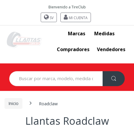
Bienvenido a TireClub
SV
MI CUENTA
Marcas
Medidas
Compradores
Vendedores
Search
for:
Inicio
Roadclaw
Llantas Roadclaw