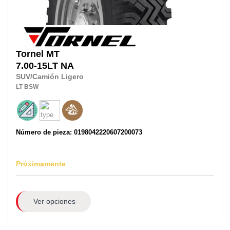
Tornel
MT
7.00-15LT
NA
SUV/Camión Ligero
LT
BSW
Número de pieza: 0198042220607200073
Próximamente
Ver opciones