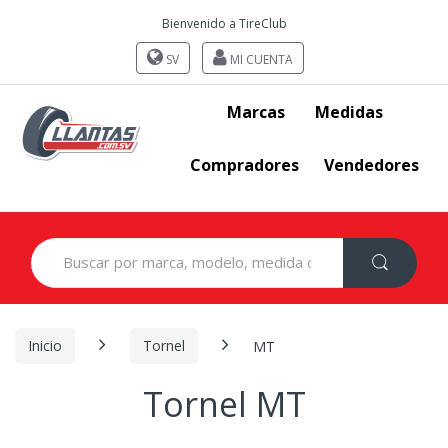
Bienvenido a TireClub
SV
MI CUENTA
Marcas
Medidas
Compradores
Vendedores
Search
for:
Inicio
Tornel
MT
Tornel MT