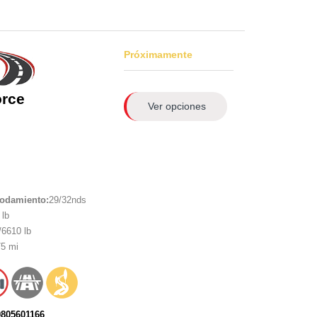
Próximamente
orce
Ver opciones
rodamiento:
29/32nds
lb
6610 lb
5 mi
0805601166