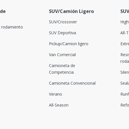
 de
SUV/Camión Ligero
SUV
SUV/Crossover
High
l rodamiento
SUV Deportiva
All-
Pickup/Camion ligero
Extr
Van Comercial
Resi
rod
Camioneta de
Competencia
Sile
Camioneta Convencional
Seal
Verano
Runf
All-Season
Ref