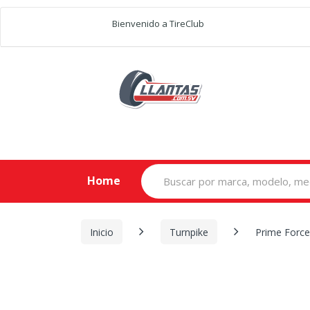
Bienvenido a TireClub
Search
Home
for:
Inicio
Turnpike
Prime Force