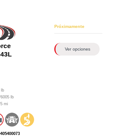
Próximamente
orce
Ver opciones
143L
lb
6005 lb
5 mi
0405400073