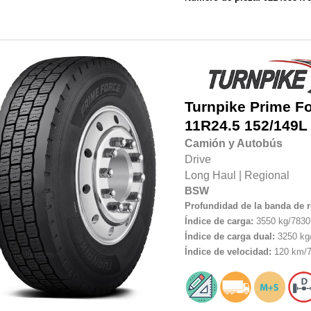
Turnpike
Prime F
11R24.5
152/149L
Camión y Autobús
Drive
Long Haul
|
Regional
BSW
Profundidad de la banda de 
Índice de carga:
3550 kg/7830 
Índice de carga dual:
3250 kg/
Índice de velocidad:
120 km/7