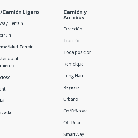
/Camión Ligero
Camión y
Autobús
way Terrain
Dirección
Terrain
Tracción
eme/Mud-Terrain
Toda posición
stencia al
Remolque
amiento
Long Haul
ncioso
Regional
ant
Urbano
lat
On/Off-road
orzada
Off-Road
SmartWay