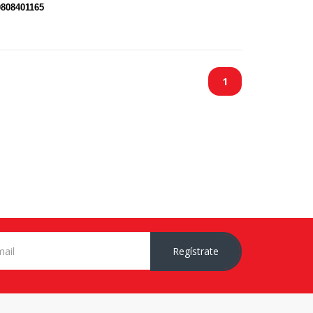
0808401165
1
Regístrate