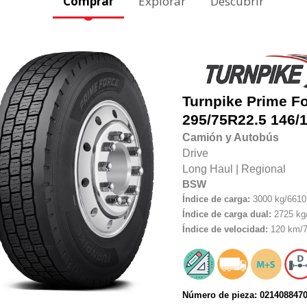
Comprar
Explorar
Descubrir
Turnpike
Prime F
295/75R22.5
146/
Camión y Autobús
Drive
Long Haul
|
Regional
BSW
Índice de carga:
3000 kg/6610 
Índice de carga dual:
2725 kg/
Índice de velocidad:
120 km/7
Número de pieza: 021408847