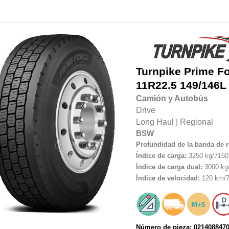
Turnpike
Prime F
11R22.5
149/146L
Camión y Autobús
Drive
Long Haul
|
Regional
BSW
Profundidad de la banda de 
Índice de carga:
3250 kg/7160 
Índice de carga dual:
3000 kg/
Índice de velocidad:
120 km/7
Número de pieza: 021408847