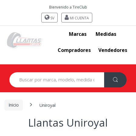
Bienvenido a TireClub
SV
MI CUENTA
Marcas
Medidas
Compradores
Vendedores
Search
for:
Inicio
Uniroyal
Llantas Uniroyal