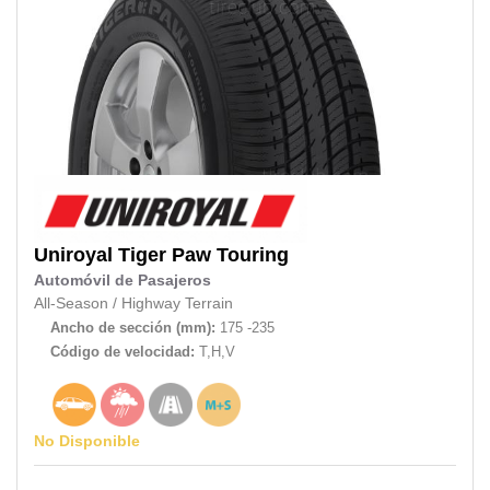
Uniroyal
Tiger Paw Touring
Automóvil de Pasajeros
All-Season
/
Highway Terrain
Ancho de sección (mm):
175 -235
Código de velocidad:
T,H,V
No Disponible