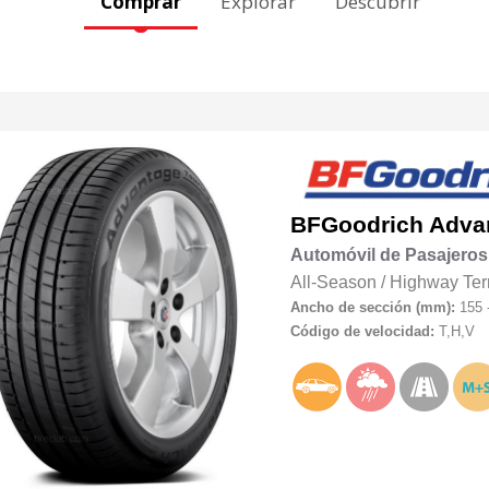
Comprar
Explorar
Descubrir
BFGoodrich
Adva
Automóvil de Pasajeros
All-Season
/
Highway Ter
Ancho de sección (mm):
155 
Código de velocidad:
T,H,V