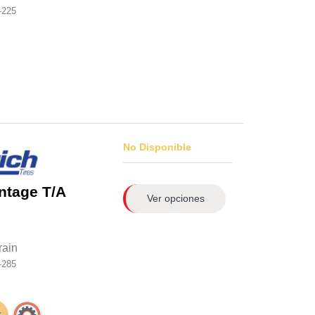
-225
No Disponible
ntage T/A
Ver opciones
rain
-285