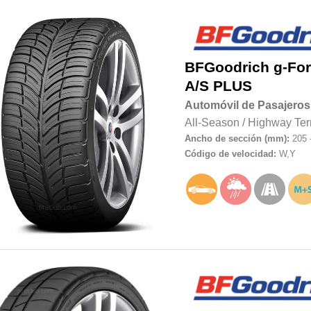
BFGoodrich
g-Fo
A/S PLUS
Automóvil de Pasajeros
All-Season
/
Highway Ter
Ancho de sección (mm):
205 
Código de velocidad:
W,Y