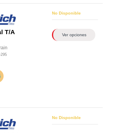
No Disponible
l T/A
Ver opciones
rain
-295
No Disponible