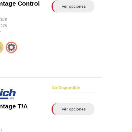
ntage Control
Ver opciones
rain
-275
W
No Disponible
ntage T/A
Ver opciones
n