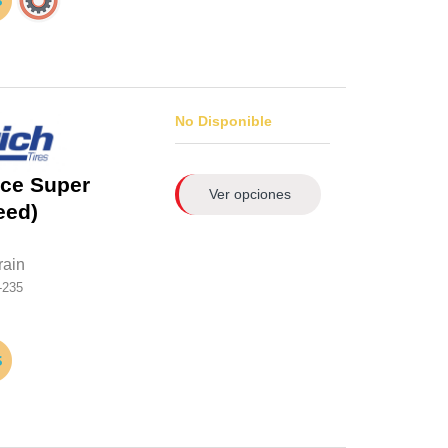
No Disponible
rce Super
Ver opciones
eed)
rain
-235