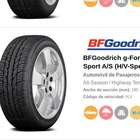
BFGoodrich
g-Fo
Sport A/S (H/V-Sp
Automóvil de Pasajeros
All-Season
/
Highway Ter
Ancho de sección (mm):
185 
Código de velocidad:
H,V