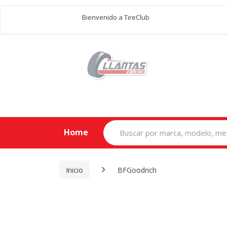
Bienvenido a TireClub
Search
Home
for:
Inicio
BFGoodrich