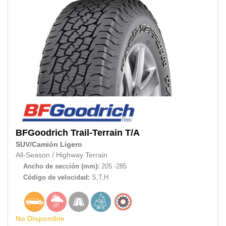
BFGoodrich
Trail-Terrain T/A
SUV/Camión Ligero
All-Season
/
Highway Terrain
Ancho de sección (mm):
205 -285
Código de velocidad:
S,T,H
No Disponible