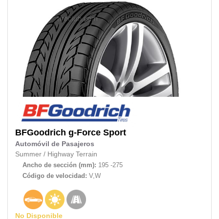
BFGoodrich
g-Force Sport
Automóvil de Pasajeros
Summer
/
Highway Terrain
Ancho de sección (mm):
195 -275
Código de velocidad:
V,W
No Disponible