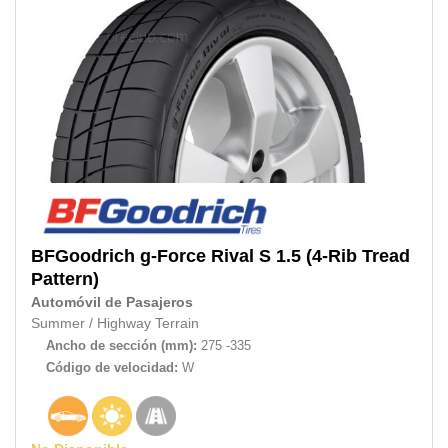
BFGoodrich
g-Force Rival S 1.5 (4-Rib Tread
Pattern)
Automóvil de Pasajeros
Summer
/
Highway Terrain
Ancho de sección (mm):
275 -335
Código de velocidad:
W