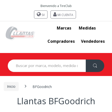
Bienvenido a TireClub
SV
MI CUENTA
Marcas
Medidas
Compradores
Vendedores
Search
for:
Inicio
BFGoodrich
Llantas BFGoodrich