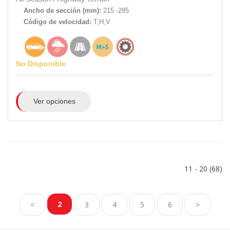
Ancho de sección (mm):
215 -285
Código de velocidad:
T,H,V
No Disponible
Ver opciones
11 - 20 (68)
2
<
3
4
5
6
>