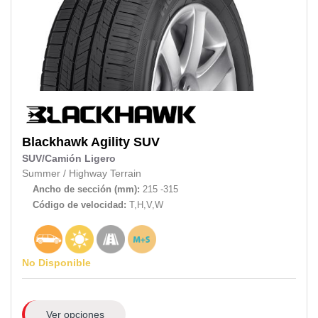
Blackhawk
Agility SUV
SUV/Camión Ligero
Summer
/
Highway Terrain
Ancho de sección (mm):
215 -315
Código de velocidad:
T,H,V,W
No Disponible
Ver opciones