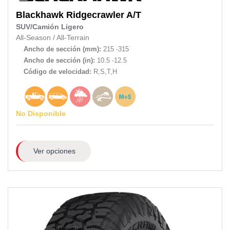
Blackhawk
Ridgecrawler A/T
SUV/Camión Ligero
All-Season
/
All-Terrain
Ancho de sección (mm):
215 -315
Ancho de sección (in):
10.5 -12.5
Código de velocidad:
R,S,T,H
No Disponible
Ver opciones