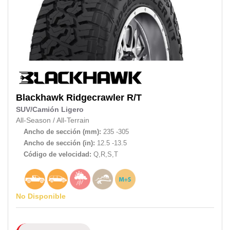
Blackhawk
Ridgecrawler R/T
SUV/Camión Ligero
All-Season
/
All-Terrain
Ancho de sección (mm):
235 -305
Ancho de sección (in):
12.5 -13.5
Código de velocidad:
Q,R,S,T
No Disponible