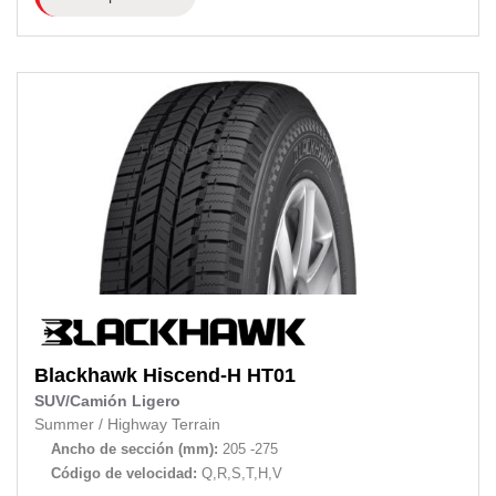
Blackhawk
Hiscend-H HT01
SUV/Camión Ligero
Summer
/
Highway Terrain
Ancho de sección (mm):
205 -275
Código de velocidad:
Q,R,S,T,H,V