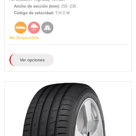
Ancho de sección (mm):
155 -235
Código de velocidad:
T,H,V,W
No Disponible
Ver opciones