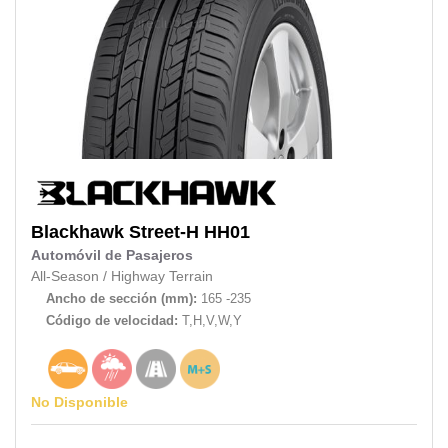
Blackhawk
Street-H HH01
Automóvil de Pasajeros
All-Season
/
Highway Terrain
Ancho de sección (mm):
165 -235
Código de velocidad:
T,H,V,W,Y
No Disponible