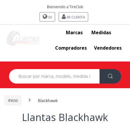
Bienvenido a TireClub
SV
MI CUENTA
Marcas
Medidas
Compradores
Vendedores
Search
for:
Inicio
Blackhawk
Llantas Blackhawk