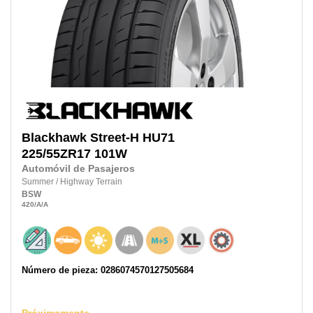
Blackhawk
Street-H HU71
225/55ZR17
101W
Automóvil de Pasajeros
Summer
/
Highway Terrain
BSW
420
/A
/A
Número de pieza: 0286074570127505684