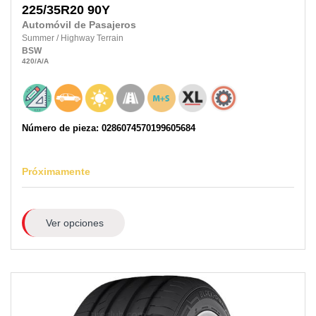
225/35R20
90Y
Automóvil de Pasajeros
Summer
/
Highway Terrain
BSW
420
/A
/A
Número de pieza: 0286074570199605684
Próximamente
Ver opciones