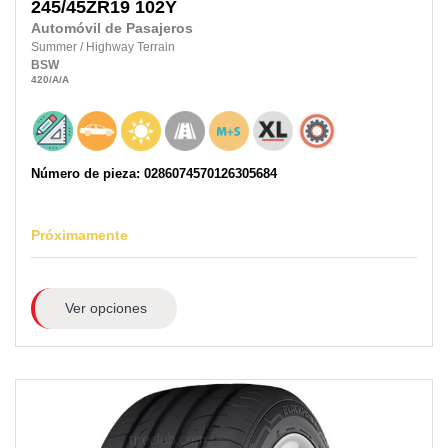
245/45ZR19
102Y
Automóvil de Pasajeros
Summer
/
Highway Terrain
BSW
420
/A
/A
Número de pieza: 0286074570126305684
Próximamente
Ver opciones