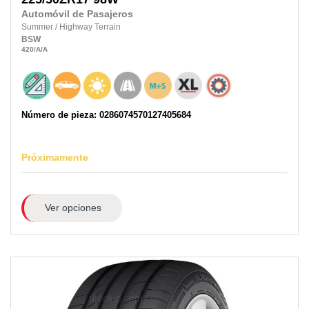
Automóvil de Pasajeros
Summer
/
Highway Terrain
BSW
420
/A
/A
Número de pieza: 0286074570127405684
Próximamente
Ver opciones