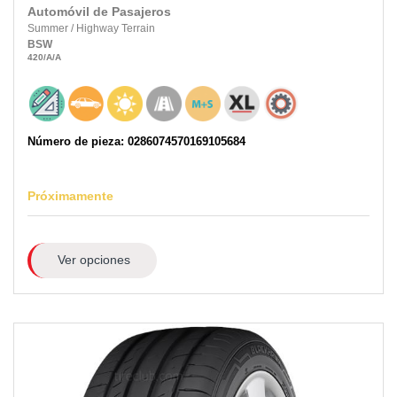
Automóvil de Pasajeros
Summer
/
Highway Terrain
BSW
420
/A
/A
Número de pieza: 0286074570169105684
Próximamente
Ver opciones