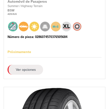
Automóvil de Pasajeros
Summer
/
Highway Terrain
BSW
420
/A
/A
Número de pieza: 0286074570376505684
Próximamente
Ver opciones