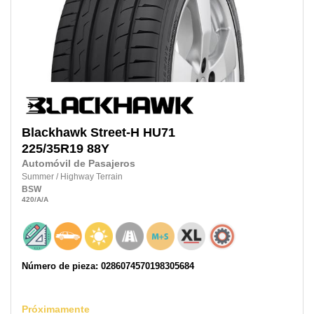
Blackhawk
Street-H HU71
225/35R19
88Y
Automóvil de Pasajeros
Summer
/
Highway Terrain
BSW
420
/A
/A
Número de pieza: 0286074570198305684
Próximamente