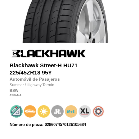
Blackhawk
Street-H HU71
225/45ZR18
95Y
Automóvil de Pasajeros
Summer
/
Highway Terrain
BSW
420
/A
/A
Número de pieza: 0286074570126105684