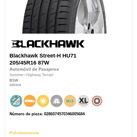
Blackhawk
Street-H HU71
205/45R16
87W
Automóvil de Pasajeros
Summer
/
Highway Terrain
BSW
420
/A
/A
Número de pieza: 0286074570346005684
Próximamente