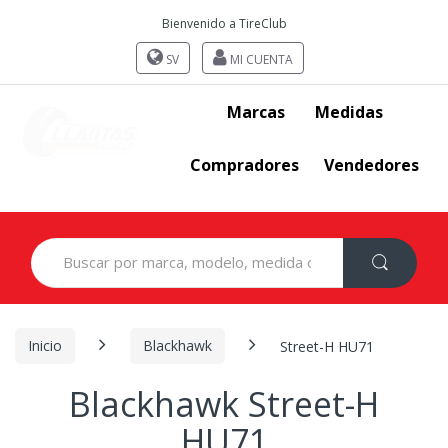
Bienvenido a TireClub
SV
MI CUENTA
Marcas
Medidas
Compradores
Vendedores
Search
for:
Inicio
Blackhawk
Street-H HU71
Blackhawk Street-H
HU71