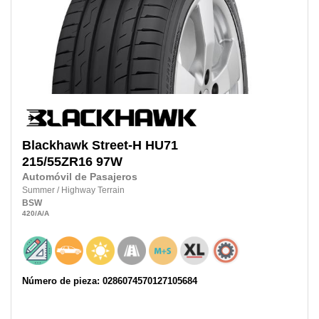
Blackhawk
Street-H HU71
215/55ZR16
97W
Automóvil de Pasajeros
Summer
/
Highway Terrain
BSW
420
/A
/A
Número de pieza: 0286074570127105684