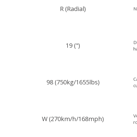
R (Radial)
N
D
19 (")
h
C
98 (750kg/1655lbs)
c
V
W (270km/h/168mph)
r