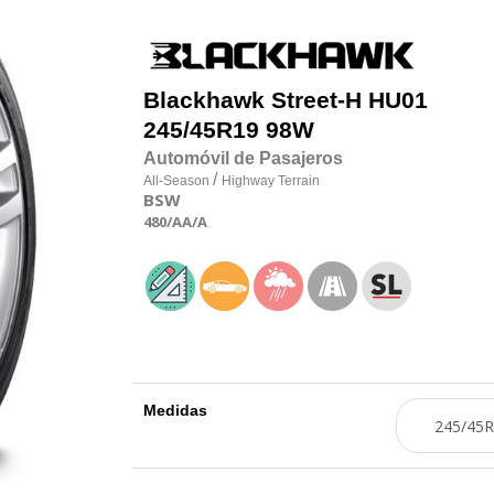
Blackhawk
Street-H HU01
245/45R19 98W
Automóvil de Pasajeros
/
All-Season
Highway Terrain
BSW
480
/AA
/A
Medidas