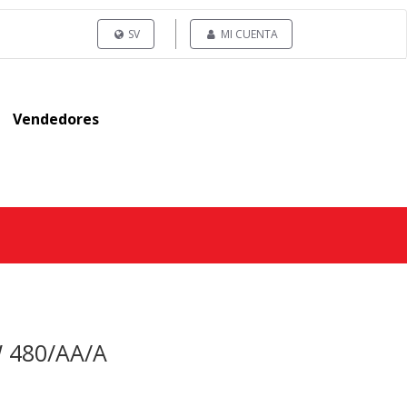
SV
MI CUENTA
Vendedores
W 480/AA/A