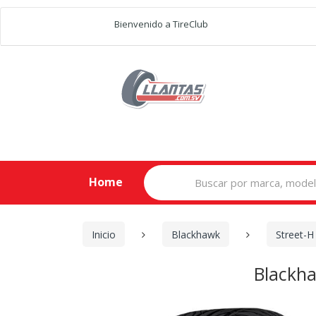
Bienvenido a TireClub
Search
Home
for:
Inicio
Blackhawk
Street-
Blackh