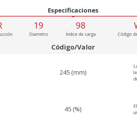
Especificaciones
R
19
98
ucción
Diametro
Índice de carga
Código de
Código/Valor
L
245 (mm)
l
d
E
45 (%)
u