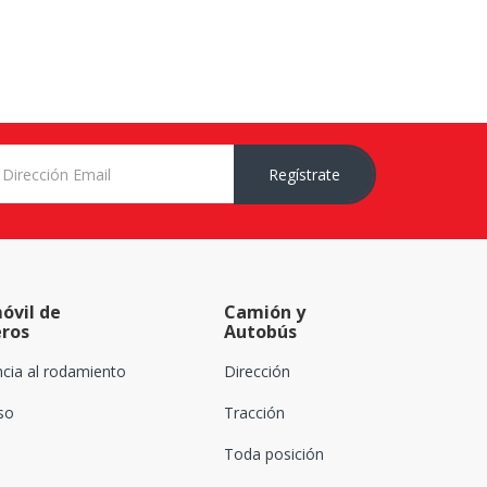
Regístrate
óvil de
Camión y
eros
Autobús
ncia al rodamiento
Dirección
oso
Tracción
Toda posición