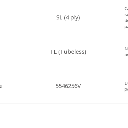
C
s
SL (4 ply)
d
p
N
TL (Tubeless)
a
D
e
5546256V
p