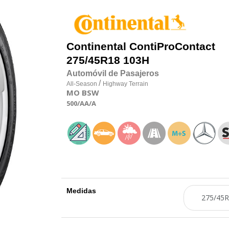
Continental
ContiProContact
275/45R18 103H
Automóvil de Pasajeros
/
All-Season
Highway Terrain
MO
BSW
500
/AA
/A
Medidas