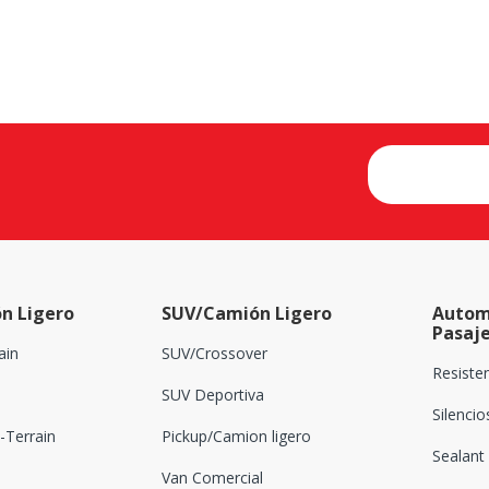
n Ligero
SUV/Camión Ligero
Autom
Pasaj
ain
SUV/Crossover
Resiste
SUV Deportiva
Silenci
Terrain
Pickup/Camion ligero
Sealant
Van Comercial