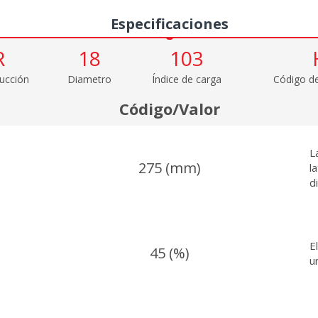
Especificaciones
R
18
103
ucción
Diametro
Índice de carga
Código de
Código/Valor
L
275 (mm)
l
d
E
45 (%)
u