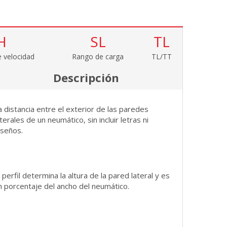
H
SL
TL
 velocidad
Rango de carga
TL/TT
Descripción
a distancia entre el exterior de las paredes
aterales de un neumático, sin incluir letras ni
iseños.
l perfil determina la altura de la pared lateral y es
n porcentaje del ancho del neumático.