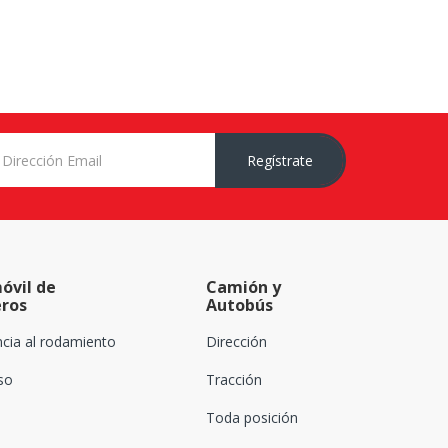
Regístrate
óvil de
Camión y
eros
Autobús
ncia al rodamiento
Dirección
oso
Tracción
Toda posición