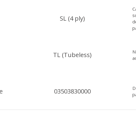
C
s
SL (4 ply)
d
p
N
TL (Tubeless)
a
D
e
03503830000
p