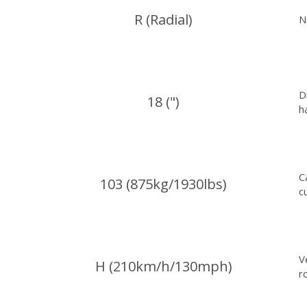
R (Radial)
N
D
18 (")
h
C
103 (875kg/1930lbs)
c
V
H (210km/h/130mph)
r