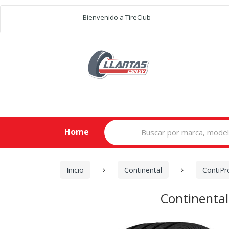
Bienvenido a TireClub
Search
Home
for:
Inicio
Continental
ContiPr
Continenta