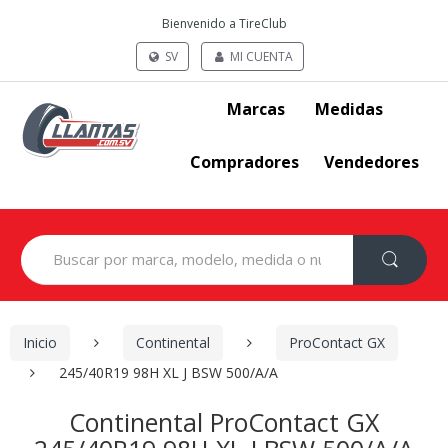
Bienvenido a TireClub
SV
MI CUENTA
Marcas
Medidas
Compradores
Vendedores
Search
for:
Inicio
Continental
ProContact GX
245/40R19 98H XL J BSW 500/A/A
Continental ProContact GX