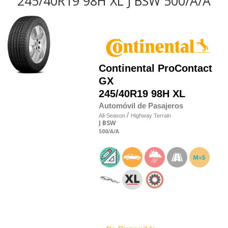
245/40R19 98H XL J BSW 500/A/A
Continental
ProContact
GX
245/40R19 98H XL
Automóvil de Pasajeros
/
All-Season
Highway Terrain
J
BSW
500
/A
/A