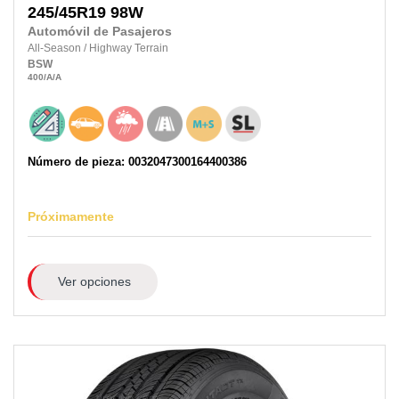
245/45R19
98W
Automóvil de Pasajeros
All-Season
/
Highway Terrain
BSW
400
/A
/A
Número de pieza: 0032047300164400386
Próximamente
Ver opciones