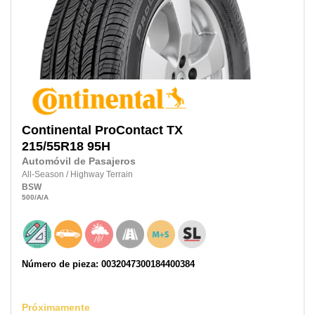
Continental
ProContact TX
215/55R18
95H
Automóvil de Pasajeros
All-Season
/
Highway Terrain
BSW
500
/A
/A
Número de pieza: 0032047300184400384
Próximamente