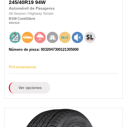
245/40R19
94W
Automóvil de Pasajeros
All-Season
/
Highway Terrain
BSW
ContiSilent
400
/A
/A
Número de pieza: 0032047300121305000
Próximamente
Ver opciones