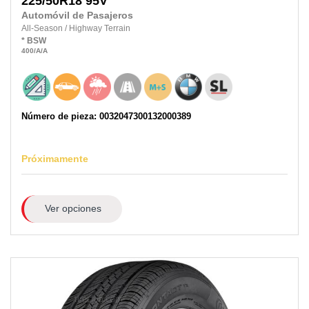
225/50R18
95V
Automóvil de Pasajeros
All-Season
/
Highway Terrain
*
BSW
400
/A
/A
Número de pieza: 0032047300132000389
Próximamente
Ver opciones