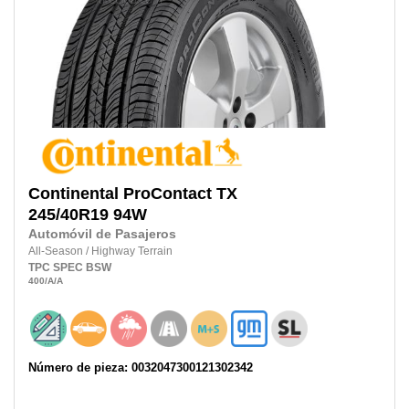
Continental
ProContact TX
245/40R19
94W
Automóvil de Pasajeros
All-Season
/
Highway Terrain
TPC SPEC
BSW
400
/A
/A
Número de pieza: 0032047300121302342