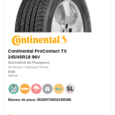
Continental
ProContact TX
245/45R18
96V
Automóvil de Pasajeros
All-Season
/
Highway Terrain
BSW
400
/A
/A
Número de pieza: 0032047300161400386