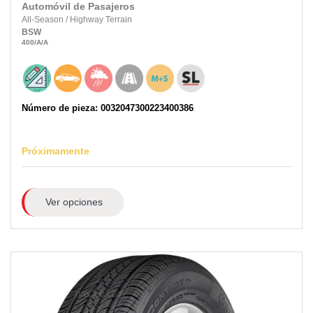
Automóvil de Pasajeros
All-Season
/
Highway Terrain
BSW
400
/A
/A
Número de pieza: 0032047300223400386
Próximamente
Ver opciones