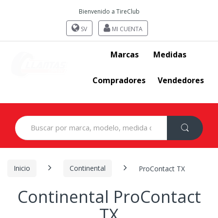
Bienvenido a TireClub
SV
MI CUENTA
Marcas
Medidas
Compradores
Vendedores
Search
for:
Inicio
Continental
ProContact TX
Continental ProContact
TX