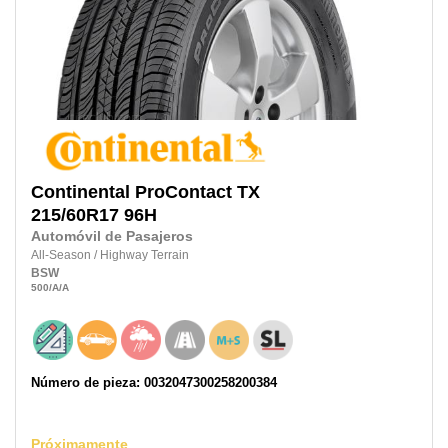
Continental
ProContact TX
215/60R17
96H
Automóvil de Pasajeros
All-Season
/
Highway Terrain
BSW
500
/A
/A
Número de pieza: 0032047300258200384
Próximamente