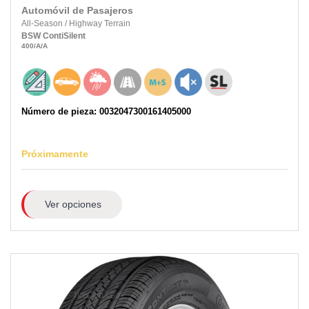
Automóvil de Pasajeros
All-Season
/
Highway Terrain
BSW
ContiSilent
400
/A
/A
Número de pieza: 0032047300161405000
Próximamente
Ver opciones