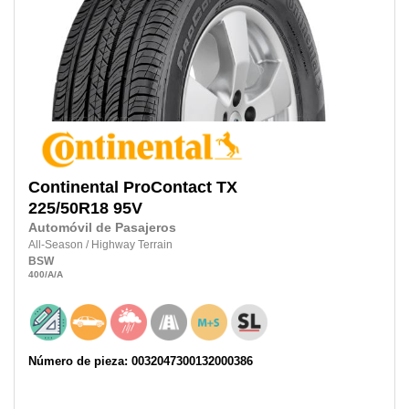
Continental
ProContact TX
225/50R18
95V
Automóvil de Pasajeros
All-Season
/
Highway Terrain
BSW
400
/A
/A
Número de pieza: 0032047300132000386