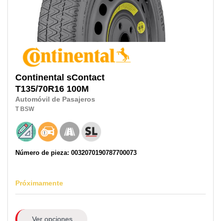
Continental
sContact
T135/70R16
100M
Automóvil de Pasajeros
T
BSW
Número de pieza: 0032070190787700073
Próximamente
Ver opciones