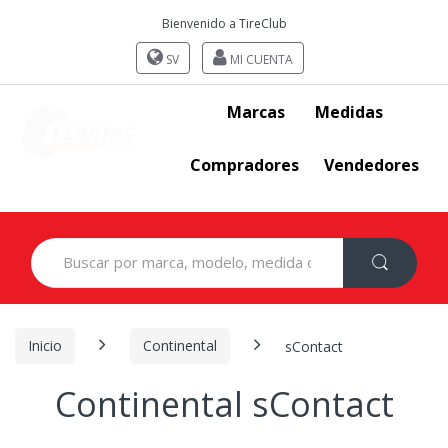
Bienvenido a TireClub
SV
MI CUENTA
Marcas
Medidas
Compradores
Vendedores
Search
for:
Inicio
Continental
sContact
Continental sContact