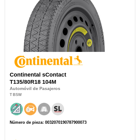
Continental
sContact
T135/80R18
104M
Automóvil de Pasajeros
T
BSW
Número de pieza: 0032070190787900073