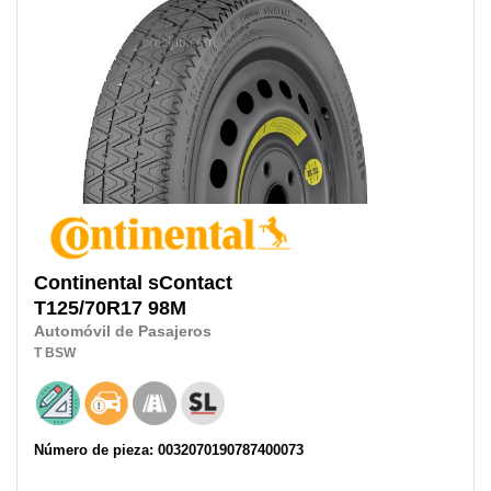
Continental
sContact
T125/70R17
98M
Automóvil de Pasajeros
T
BSW
Número de pieza: 0032070190787400073