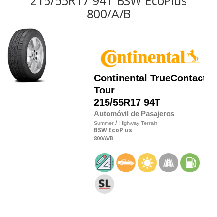
215/55R17 94T BSW EcoPlus
800/A/B
Continental
TrueContact
Tour
215/55R17 94T
Automóvil de Pasajeros
/
Summer
Highway Terrain
BSW
EcoPlus
800
/A
/B