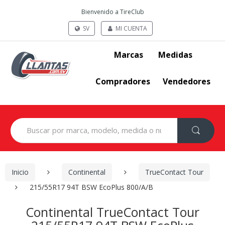
Bienvenido a TireClub
SV
MI CUENTA
Marcas
Medidas
Compradores
Vendedores
Search
for:
Inicio
Continental
TrueContact Tour
215/55R17 94T BSW EcoPlus 800/A/B
Continental TrueContact Tour