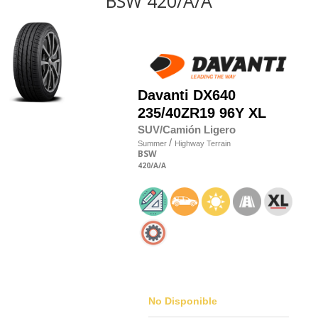
BSW 420/A/A
Davanti
DX640
235/40
Z
R19 96Y XL
SUV/Camión Ligero
/
Summer
Highway Terrain
BSW
420
/A
/A
No Disponible