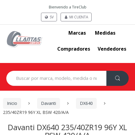
Bienvenido a TireClub
SV
MI CUENTA
Marcas
Medidas
Compradores
Vendedores
Search
for:
Inicio
Davanti
DX640
235/40ZR19 96Y XL BSW 420/A/A
Davanti DX640 235/40ZR19 96Y XL