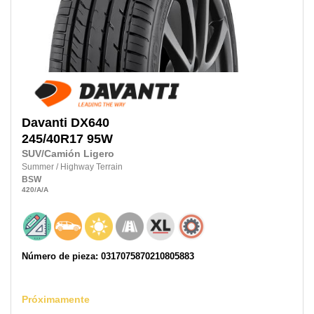
Davanti
DX640
245/40R17
95W
SUV/Camión Ligero
Summer
/
Highway Terrain
BSW
420
/A
/A
Número de pieza: 0317075870210805883
Próximamente