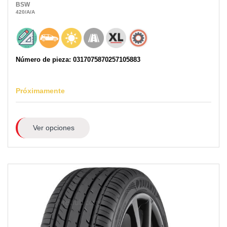
BSW
420
/A
/A
Número de pieza: 0317075870257105883
Próximamente
Ver opciones