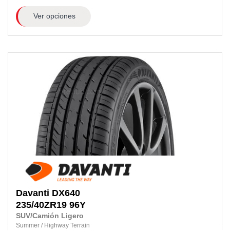
Ver opciones
Davanti
DX640
235/40ZR19
96Y
SUV/Camión Ligero
Summer
/
Highway Terrain