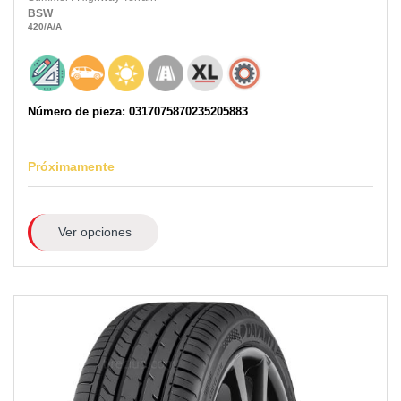
BSW
420
/A
/A
Número de pieza: 0317075870235205883
Próximamente
Ver opciones