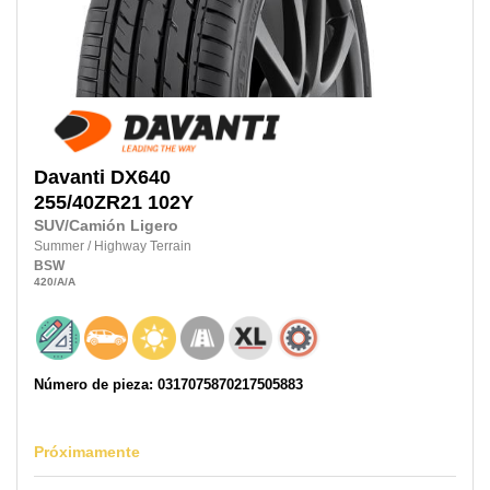
Davanti
DX640
255/40ZR21
102Y
SUV/Camión Ligero
Summer
/
Highway Terrain
BSW
420
/A
/A
Número de pieza: 0317075870217505883
Próximamente