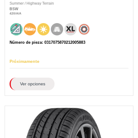
Summer
/
Highway Terrain
BSW
420
/A
/A
Número de pieza: 0317075870212005883
Próximamente
Ver opciones