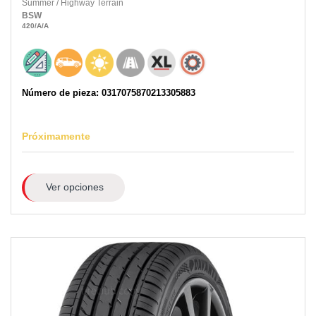
Summer
/
Highway Terrain
BSW
420
/A
/A
Número de pieza: 0317075870213305883
Próximamente
Ver opciones