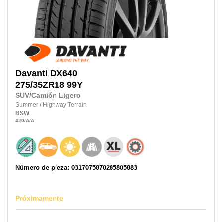
Davanti
DX640
275/35ZR18
99Y
SUV/Camión Ligero
Summer
/
Highway Terrain
BSW
420
/A
/A
Número de pieza: 0317075870285805883
Próximamente