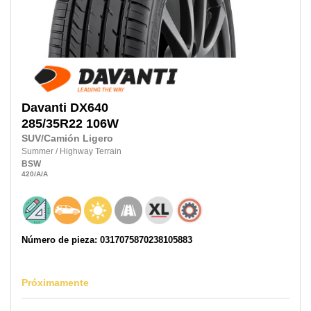
Davanti
DX640
285/35R22
106W
SUV/Camión Ligero
Summer
/
Highway Terrain
BSW
420
/A
/A
Número de pieza: 0317075870238105883
Próximamente