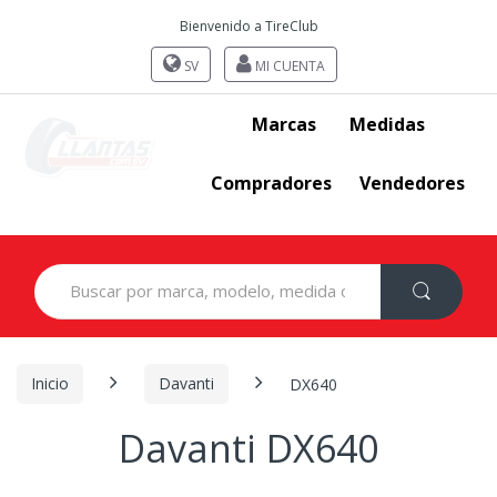
Bienvenido a TireClub
SV
MI CUENTA
Marcas
Medidas
Compradores
Vendedores
Search
for:
Inicio
Davanti
DX640
Davanti DX640