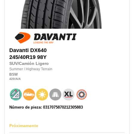
Davanti
DX640
245/40R19
98Y
SUV/Camión Ligero
Summer
/
Highway Terrain
BSW
420
/A
/A
Número de pieza: 0317075870212305883
Próximamente