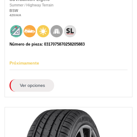
Summer
/
Highway Terrain
BSW
420
/A
/A
Número de pieza: 0317075870258205883
Próximamente
Ver opciones