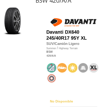
BSW 420/A/A
Davanti
DX640
245/40R17 95Y XL
SUV/Camión Ligero
/
Summer
Highway Terrain
BSW
420
/A
/A
No Disponible