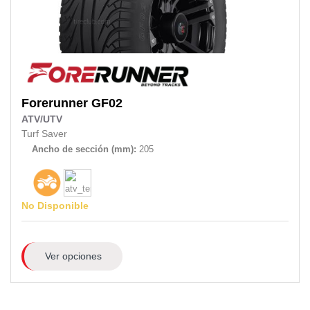
Forerunner
GF02
ATV/UTV
Turf Saver
Ancho de sección (mm):
205
No Disponible
Ver opciones