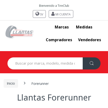
Bienvenido a TireClub
SV
MI CUENTA
Marcas
Medidas
Compradores
Vendedores
Search
for:
Inicio
Forerunner
Llantas Forerunner