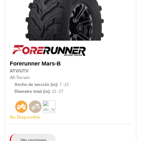
Forerunner
Mars-B
ATV/UTV
All-Terrain
Ancho de sección (in):
7 -12
Díametro total (in):
22 -27
No Disponible
Ver opciones