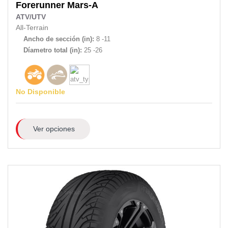
Forerunner
Mars-A
ATV/UTV
All-Terrain
Ancho de sección (in):
8 -11
Díametro total (in):
25 -26
No Disponible
Ver opciones