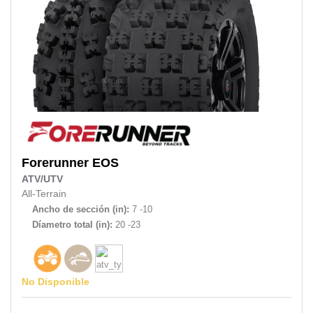
Forerunner
EOS
ATV/UTV
All-Terrain
Ancho de sección (in):
7 -10
Díametro total (in):
20 -23
No Disponible