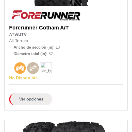
Forerunner
Gotham A/T
ATV/UTV
All-Terrain
Ancho de sección (in):
10
Díametro total (in):
32
No Disponible
Ver opciones