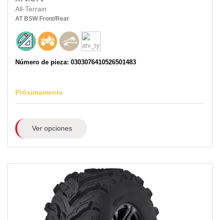
All-Terrain
AT
BSW
Front/Rear
Número de pieza: 0303076410526501483
Próximamente
Ver opciones