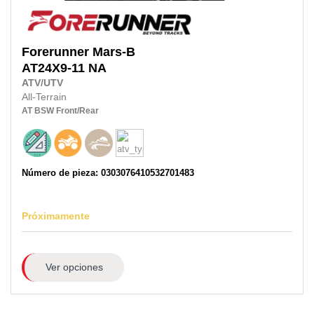
Forerunner
Mars-B
AT24X9-11
NA
ATV/UTV
All-Terrain
AT
BSW
Front/Rear
Número de pieza: 0303076410532701483
Próximamente
Ver opciones