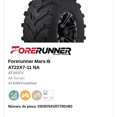
Forerunner
Mars-B
AT22X7-11
NA
ATV/UTV
All-Terrain
AT
BSW
Front/Rear
Número de pieza: 0303076410577001483