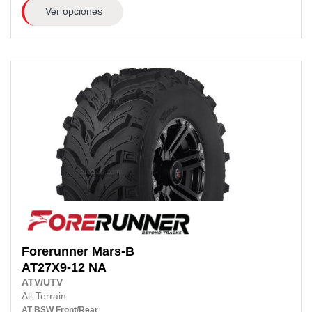
Ver opciones
Forerunner
Mars-B
AT27X9-12
NA
ATV/UTV
All-Terrain
AT
BSW
Front/Rear