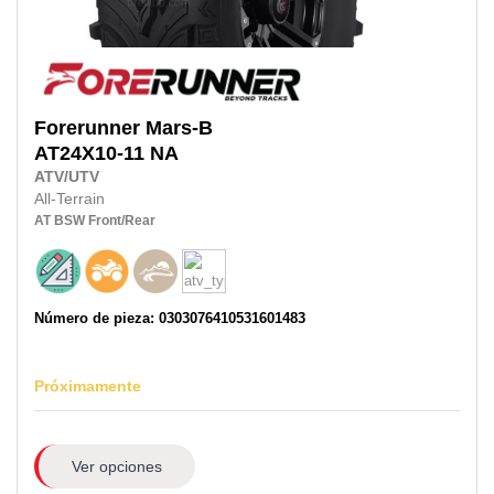
Forerunner
Mars-B
AT24X10-11
NA
ATV/UTV
All-Terrain
AT
BSW
Front/Rear
Número de pieza: 0303076410531601483
Próximamente
Ver opciones