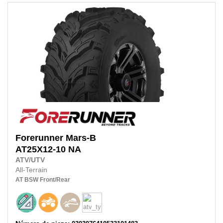
Forerunner
Mars-B
AT25X12-10
NA
ATV/UTV
All-Terrain
AT
BSW
Front/Rear