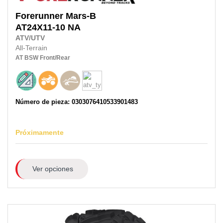
Forerunner
Mars-B
AT24X11-10
NA
ATV/UTV
All-Terrain
AT
BSW
Front/Rear
Número de pieza: 0303076410533901483
Próximamente
Ver opciones