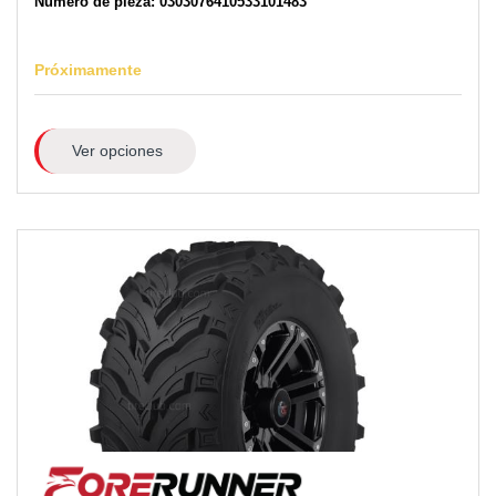
Número de pieza: 0303076410533101483
Próximamente
Ver opciones