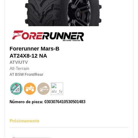
Forerunner
Mars-B
AT24X8-12
NA
ATV/UTV
All-Terrain
AT
BSW
Front/Rear
Número de pieza: 0303076410530501483
Próximamente