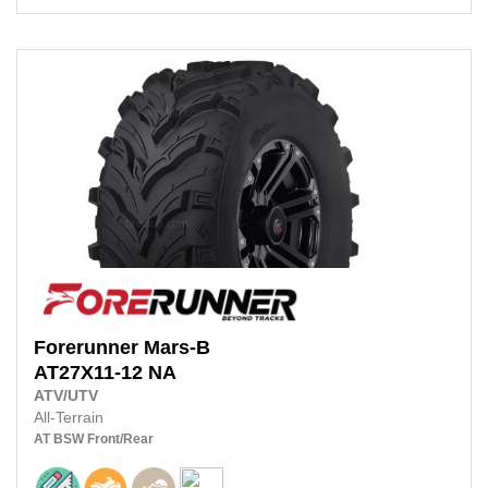
Forerunner
Mars-B
AT27X11-12
NA
ATV/UTV
All-Terrain
AT
BSW
Front/Rear