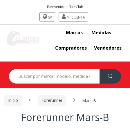
Bienvenido a TireClub
SV
MI CUENTA
Marcas
Medidas
Compradores
Vendedores
Search
for:
Inicio
Forerunner
Mars-B
Forerunner Mars-B