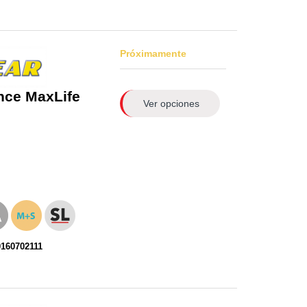
Próximamente
nce MaxLife
Ver opciones
0160702111