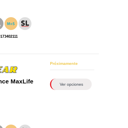
0173402111
Próximamente
nce MaxLife
Ver opciones