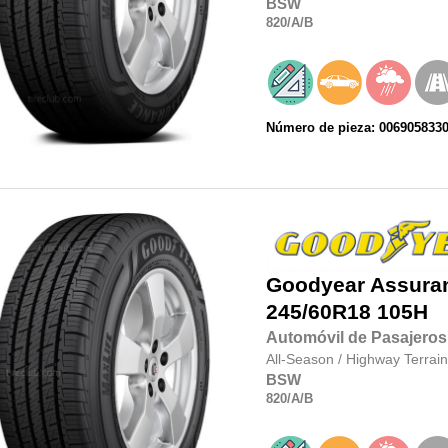
BSW
820
/A
/B
Número de pieza: 006905833
Goodyear
Assura
245/60R18
105H
Automóvil de Pasajeros
All-Season
/
Highway Terrain
BSW
820
/A
/B