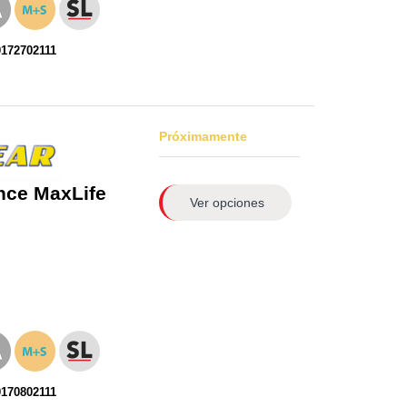
0172702111
Próximamente
nce MaxLife
Ver opciones
0170802111