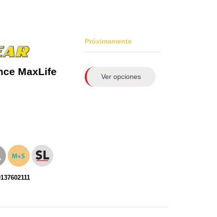
Próximamente
nce MaxLife
Ver opciones
0137602111