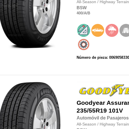
All-Season
/
Highway Terrain
BSW
400
/A
/B
Número de pieza: 006905833
Goodyear
Assura
235/55R19
101V
Automóvil de Pasajeros
All-Season
/
Highway Terrain