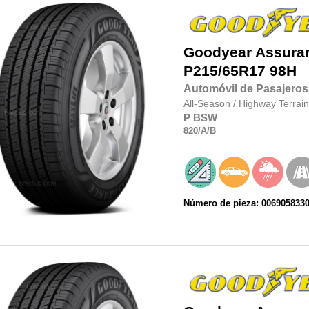
Goodyear
Assura
P215/65R17
98H
Automóvil de Pasajeros
All-Season
/
Highway Terrain
P
BSW
820
/A
/B
Número de pieza: 006905833