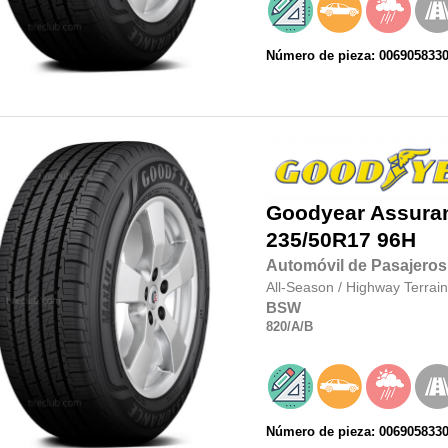
Número de pieza: 006905833
Goodyear
Assura
235/50R17
96H
Automóvil de Pasajeros
All-Season
/
Highway Terrain
BSW
820
/A
/B
Número de pieza: 006905833