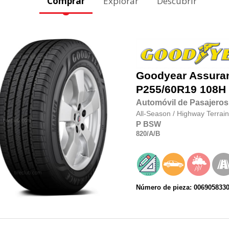
Comprar
Explorar
Descubrir
Goodyear
Assura
P255/60R19
108H
Automóvil de Pasajeros
All-Season
/
Highway Terrain
P
BSW
820
/A
/B
Número de pieza: 006905833