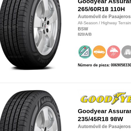
Goodyear
Assura
265/60R18
110H
Automóvil de Pasajeros
All-Season
/
Highway Terrain
BSW
820
/A
/B
Número de pieza: 0069058330
Goodyear
Assura
235/45R18
98W
Automóvil de Pasajeros