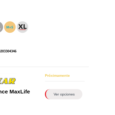
0203304346
Próximamente
nce MaxLife
Ver opciones