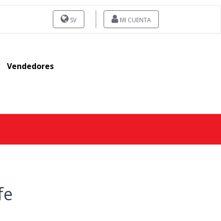
SV
MI CUENTA
Vendedores
fe