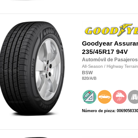
Goodyear
Assura
235/45R17
94V
Automóvil de Pasajeros
All-Season
/
Highway Terrain
BSW
820
/A
/B
Número de pieza: 006905833