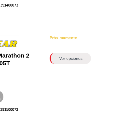
0391400073
Próximamente
Marathon 2
Ver opciones
05T
0391500073