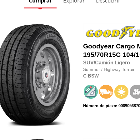
Comprar
Explorar
Descubrir
Goodyear
Cargo 
195/70R15C
104/1
SUV/Camión Ligero
Summer
/
Highway Terrain
C
BSW
Número de pieza: 006905687