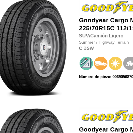
Goodyear
Cargo 
225/70R15C
112/1
SUV/Camión Ligero
Summer
/
Highway Terrain
C
BSW
Número de pieza: 006905687
Goodyear
Cargo 