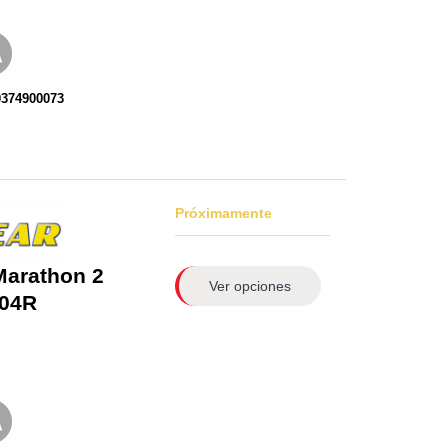
0374900073
Próximamente
Marathon 2
Ver opciones
04R