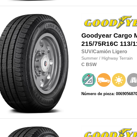
Goodyear
Cargo 
215/75R16C
113/1
SUV/Camión Ligero
Summer
/
Highway Terrain
C
BSW
Número de pieza: 006905687