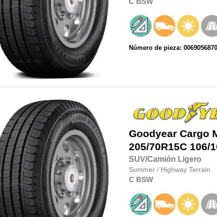
C
BSW
Número de pieza: 006905687
Goodyear
Cargo 
205/70R15C
106/1
SUV/Camión Ligero
Summer
/
Highway Terrain
C
BSW