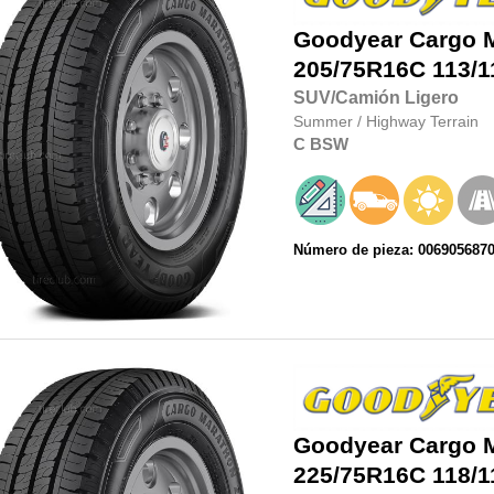
Goodyear
Cargo 
205/75R16C
113/1
SUV/Camión Ligero
Summer
/
Highway Terrain
C
BSW
Número de pieza: 006905687
Goodyear
Cargo 
225/75R16C
118/1