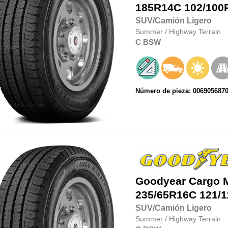
185R14C
102/100
SUV/Camión Ligero
Summer
/
Highway Terrain
C
BSW
Número de pieza: 006905687
Goodyear
Cargo 
235/65R16C
121/1
SUV/Camión Ligero
Summer
/
Highway Terrain