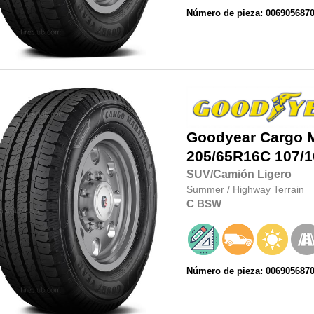
Número de pieza: 006905687
Goodyear
Cargo 
205/65R16C
107/1
SUV/Camión Ligero
Summer
/
Highway Terrain
C
BSW
Número de pieza: 006905687