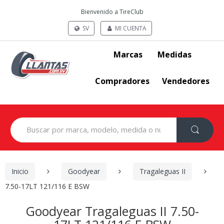
Bienvenido a TireClub
SV
MI CUENTA
Marcas
Medidas
Compradores
Vendedores
Search
for:
Inicio
Goodyear
Tragaleguas II
7.50-17LT 121/116 E BSW
Goodyear Tragaleguas II 7.50-