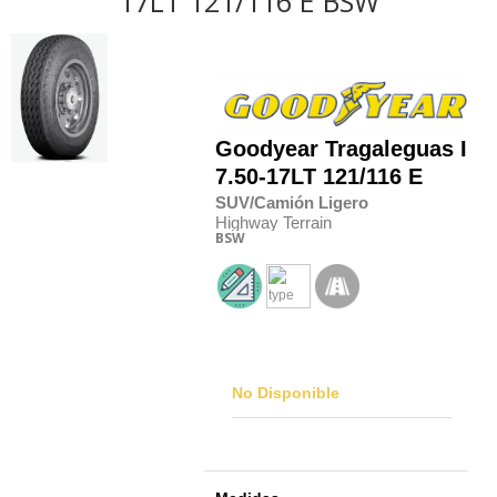
17LT 121/116 E BSW
Goodyear
Tragaleguas II
7.50-17LT 121/116 E
SUV/Camión Ligero
Highway Terrain
BSW
No Disponible