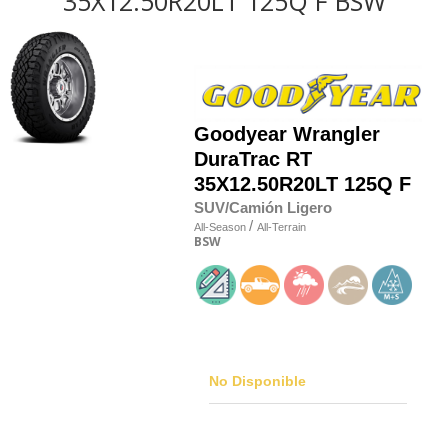
35X12.50R20LT 125Q F BSW
Goodyear
Wrangler
DuraTrac RT
35X12.50R20LT 125Q F
SUV/Camión Ligero
/
All-Season
All-Terrain
BSW
No Disponible