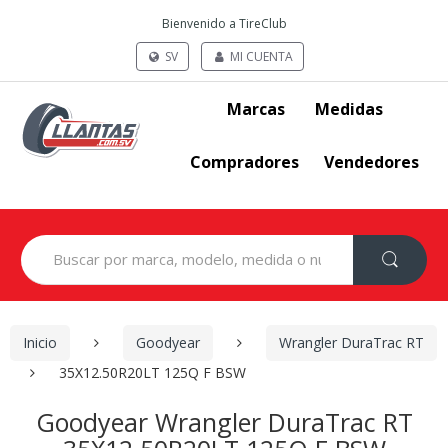
Bienvenido a TireClub
SV
MI CUENTA
Marcas
Medidas
Compradores
Vendedores
Search
for:
Inicio
Goodyear
Wrangler DuraTrac RT
35X12.50R20LT 125Q F BSW
Goodyear Wrangler DuraTrac RT