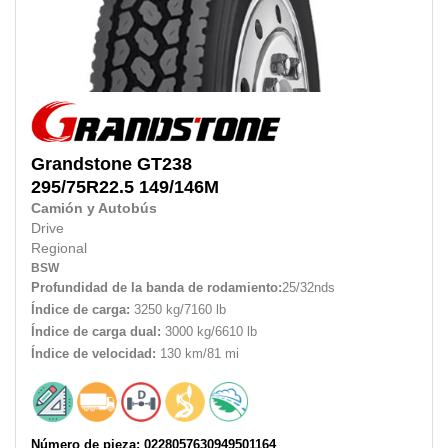
Grandstone
GT238
295/75R22.5
149/146M
Camión y Autobús
Drive
Regional
BSW
Profundidad de la banda de rodamiento:
25/32nds
Índice de carga:
3250 kg/7160 lb
Índice de carga dual:
3000 kg/6610 lb
Índice de velocidad:
130 km/81 mi
Número de pieza: 0228057630949501164