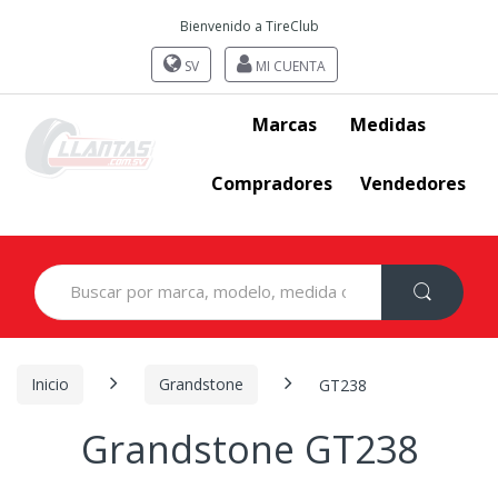
Bienvenido a TireClub
SV
MI CUENTA
Marcas
Medidas
Compradores
Vendedores
Search
for:
Inicio
Grandstone
GT238
Grandstone GT238