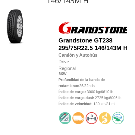
146/143M H
Grandstone
GT238
295/75R22.5 146/143M H
Camión y Autobús
Drive
Regional
BSW
Profundidad de la banda de
rodamiento:
25/32nds
Índice de carga:
3000 kg/6610 lb
Índice de carga dual:
2725 kg/6005 lb
Índice de velocidad:
130 km/81 mi