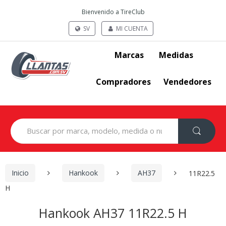
Bienvenido a TireClub
SV
MI CUENTA
Marcas
Medidas
Compradores
Vendedores
Search
for:
Inicio
Hankook
AH37
11R22.5
H
Hankook AH37 11R22.5 H