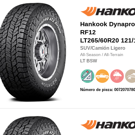
Hankook
Dynapro
RF12
LT265/60R20
121/
SUV/Camión Ligero
All-Season
/
All-Terrain
LT
BSW
Número de pieza: 007207078