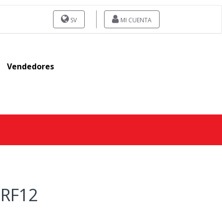
SV
MI CUENTA
Vendedores
 RF12