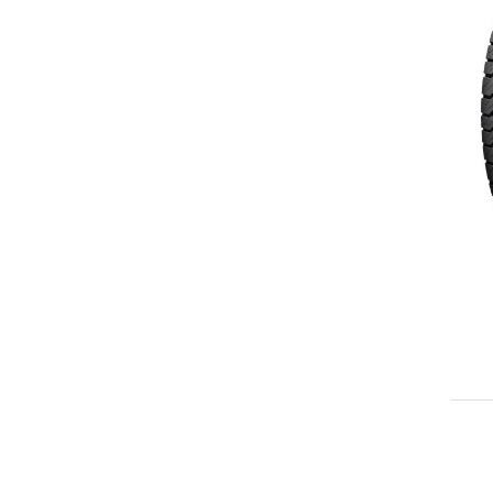
LT265/75R16
LT285/75R16
LT305/70R16
LT315/75R16
215/65R17
225/60R17
LT225/65R17
LT225/75R17
235/65R17
235/75R17
LT235/80R17