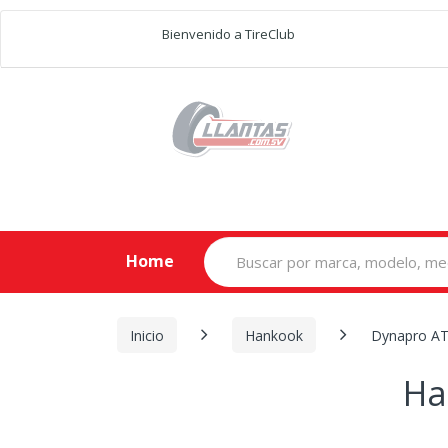
Bienvenido a TireClub
Search
Home
for:
Inicio
Hankook
Dynapro AT
Ha