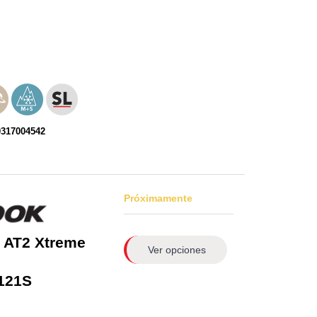
0317004542
Próximamente
 AT2 Xtreme
Ver opciones
121S