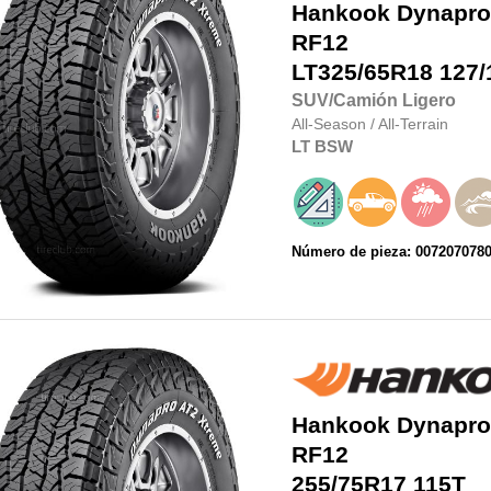
Hankook
Dynapro
RF12
LT325/65R18
127/
SUV/Camión Ligero
All-Season
/
All-Terrain
LT
BSW
Número de pieza: 007207078
Hankook
Dynapro
RF12
255/75R17
115T