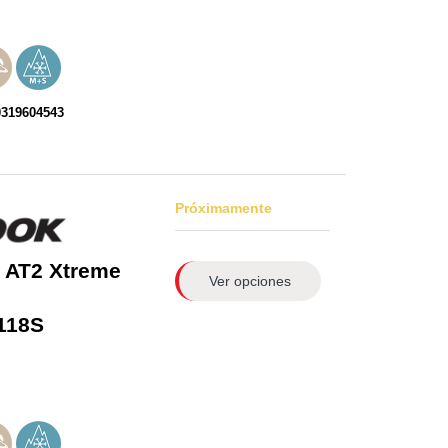
0319604543
Próximamente
 AT2 Xtreme
Ver opciones
118S