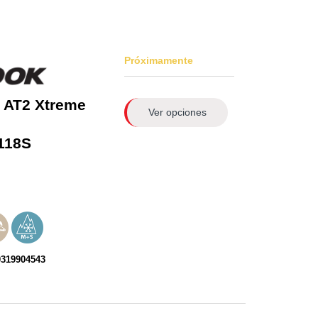
Próximamente
 AT2 Xtreme
Ver opciones
118S
0319904543