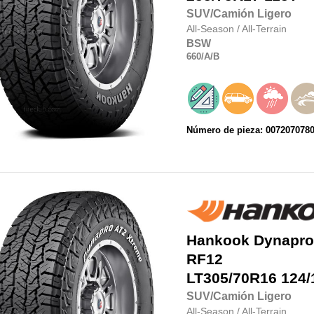
SUV/Camión Ligero
All-Season
/
All-Terrain
BSW
660
/A
/B
Número de pieza: 007207078
Hankook
Dynapro
RF12
LT305/70R16
124/
SUV/Camión Ligero
All-Season
/
All-Terrain