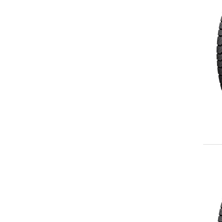
245/65R17
LT245/65R17
245/70R17
LT245/70R17
245/75R17
LT245/75R17
255/65R17
255/70R17
255/75R17
LT255/75R17
265/65R17
LT265/65R17