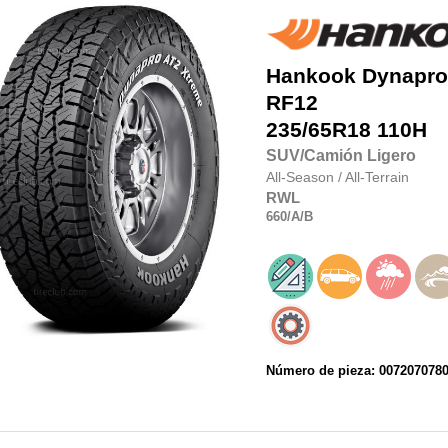
Hankook
Dynapro
RF12
235/65R18
110H
SUV/Camión Ligero
All-Season
/
All-Terrain
RWL
660
/A
/B
Número de pieza: 007207078