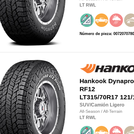
LT
RWL
Número de pieza: 007207078
Hankook
Dynapro
RF12
LT315/70R17
121/
SUV/Camión Ligero
All-Season
/
All-Terrain
LT
RWL