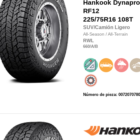
Hankook
Dynapro
RF12
225/75R16
108T
SUV/Camión Ligero
All-Season
/
All-Terrain
RWL
660
/A
/B
Número de pieza: 007207078