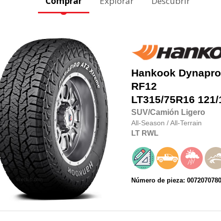
Comprar
Explorar
Descubrir
Hankook
Dynapro
RF12
LT315/75R16
121/
SUV/Camión Ligero
All-Season
/
All-Terrain
LT
RWL
Número de pieza: 007207078