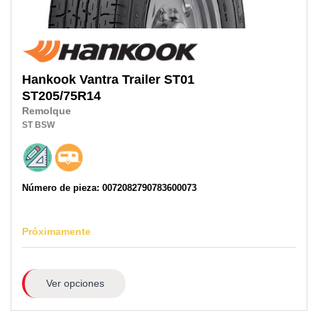
Hankook
Vantra Trailer ST01
ST205/75R14
Remolque
ST
BSW
Número de pieza: 0072082790783600073
Próximamente
Ver opciones