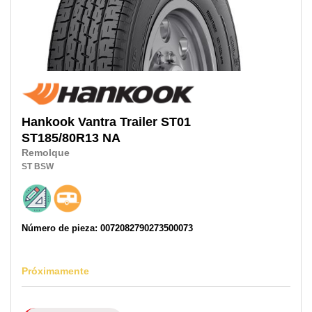
Hankook
Vantra Trailer ST01
ST185/80R13
NA
Remolque
ST
BSW
Número de pieza: 0072082790273500073
Próximamente