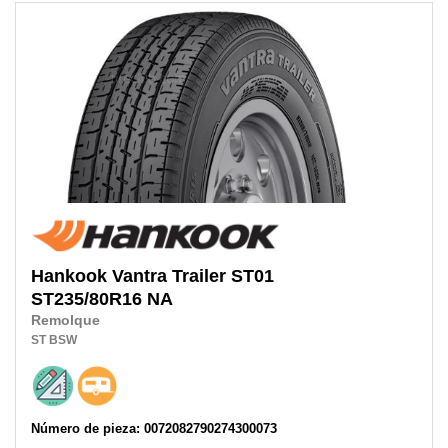
Hankook
Vantra Trailer ST01
ST235/80R16
NA
Remolque
ST
BSW
Número de pieza: 0072082790274300073