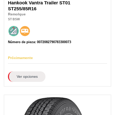
Hankook
Vantra Trailer ST01
ST255/85R16
Remolque
ST
BSW
Número de pieza: 0072082790783300073
Próximamente
Ver opciones