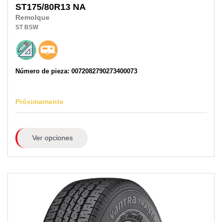
ST175/80R13
NA
Remolque
ST
BSW
Número de pieza: 0072082790273400073
Próximamente
Ver opciones