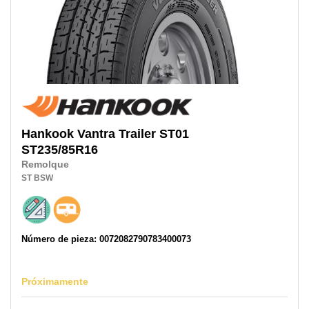
Hankook
Vantra Trailer ST01
ST235/85R16
Remolque
ST
BSW
Número de pieza: 0072082790783400073
Próximamente