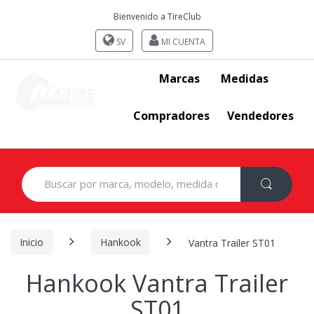
Bienvenido a TireClub
SV
MI CUENTA
Marcas
Medidas
Compradores
Vendedores
Search
for:
Inicio
Hankook
Vantra Trailer ST01
Hankook Vantra Trailer
ST01