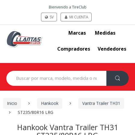
Bienvenido a TireClub
SV
MI CUENTA
Marcas
Medidas
Compradores
Vendedores
Search
for:
Inicio
Hankook
Vantra Trailer TH31
ST235/80R16 LRG
Hankook Vantra Trailer TH31