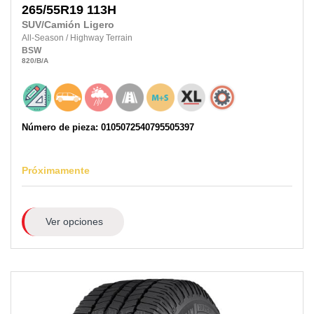
265/55R19
113H
SUV/Camión Ligero
All-Season
/
Highway Terrain
BSW
820
/B
/A
Número de pieza: 0105072540795505397
Próximamente
Ver opciones