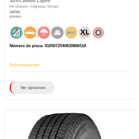
SUV/Camión Ligero
All-Season
/
Highway Terrain
ORWL
820
/B
/A
Número de pieza: 0105072540830806518
Próximamente
Ver opciones