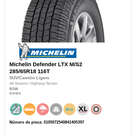
Michelin
Defender LTX M/S2
285/65R18
116T
SUV/Camión Ligero
All-Season
/
Highway Terrain
BSW
820
/B
/A
Número de pieza: 0105072540841405397