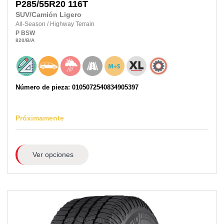
P285/55R20
116T
SUV/Camión Ligero
All-Season
/
Highway Terrain
P
BSW
820
/B
/A
Número de pieza: 0105072540834905397
Próximamente
Ver opciones