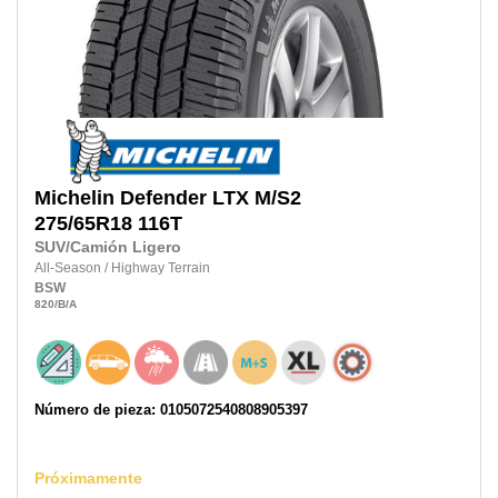
Michelin
Defender LTX M/S2
275/65R18
116T
SUV/Camión Ligero
All-Season
/
Highway Terrain
BSW
820
/B
/A
Número de pieza: 0105072540808905397
Próximamente