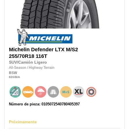
Michelin
Defender LTX M/S2
255/70R18
116T
SUV/Camión Ligero
All-Season
/
Highway Terrain
BSW
820
/B
/A
Número de pieza: 0105072540780405397
Próximamente