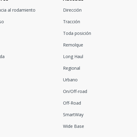
ncia al rodamiento
Dirección
oso
Tracción
Toda posición
Remolque
ada
Long Haul
Regional
Urbano
On/Off-road
Off-Road
SmartWay
Wide Base