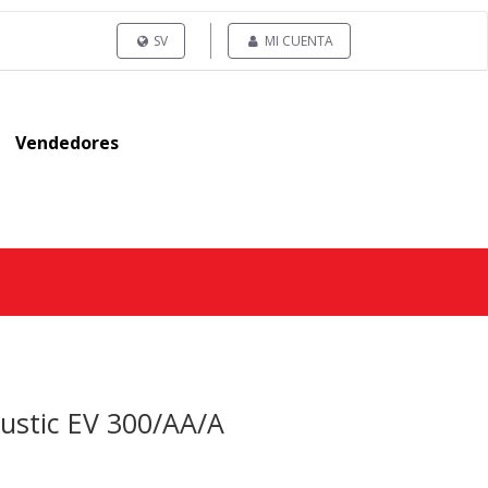
SV
MI CUENTA
Vendedores
oustic EV 300/AA/A