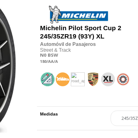
Michelin
Pilot Sport Cup 2
245/35
Z
R19 (93Y) XL
Automóvil de Pasajeros
Street & Track
N0
BSW
180
/AA
/A
Medidas