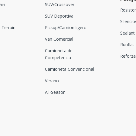
ain
SUV/Crossover
Resiste
SUV Deportiva
Silenci
Terrain
Pickup/Camion ligero
Sealant
Van Comercial
Runflat
Camioneta de
Reforz
Competencia
Camioneta Convencional
Verano
All-Season