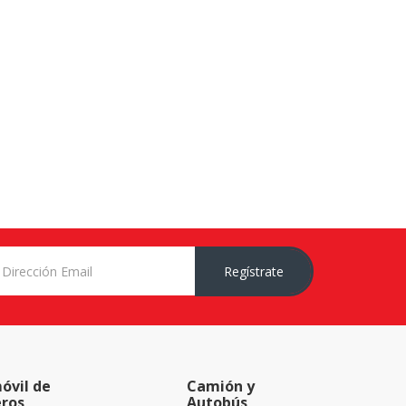
Regístrate
óvil de
Camión y
eros
Autobús