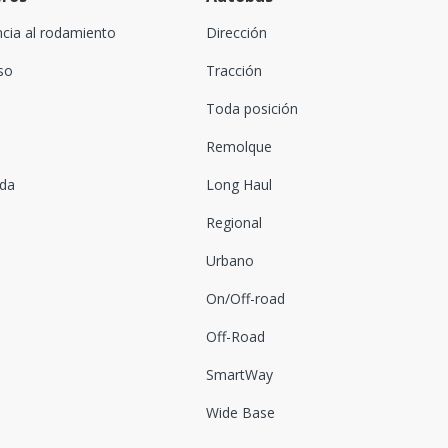
ncia al rodamiento
Dirección
oso
Tracción
Toda posición
Remolque
ada
Long Haul
Regional
Urbano
On/Off-road
Off-Road
SmartWay
Wide Base