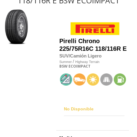
118/116R E BSW ECOIMPACT
Pirelli
Chrono
225/75R16C 118/116R E
SUV/Camión Ligero
/
Summer
Highway Terrain
BSW
ECOIMPACT
No Disponible