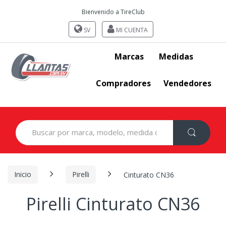
Bienvenido a TireClub
SV
MI CUENTA
Marcas
Medidas
Compradores
Vendedores
Search
for:
Inicio
Pirelli
Cinturato CN36
Pirelli Cinturato CN36