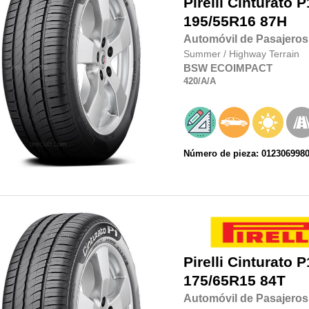
Pirelli
Cinturato P
195/55R16
87H
Automóvil de Pasajeros
Summer
/
Highway Terrain
BSW
ECOIMPACT
420
/A
/A
Número de pieza: 012306998
Pirelli
Cinturato P
175/65R15
84T
Automóvil de Pasajeros