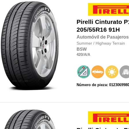
Pirelli
Cinturato P
205/55R16
91H
Automóvil de Pasajeros
Summer
/
Highway Terrain
BSW
420
/A
/A
Número de pieza: 012306998