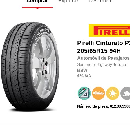
Comprar
Explorar
Descubrir
Pirelli
Cinturato P
205/65R15
94H
Automóvil de Pasajeros
Summer
/
Highway Terrain
BSW
420
/A
/A
Número de pieza: 012306998