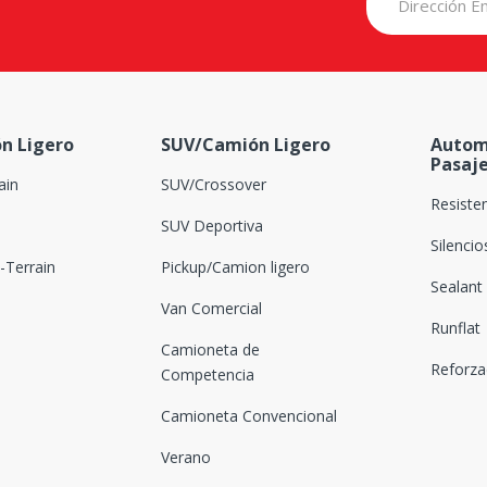
n Ligero
SUV/Camión Ligero
Autom
Pasaj
ain
SUV/Crossover
Resiste
SUV Deportiva
Silenci
Terrain
Pickup/Camion ligero
Sealant
Van Comercial
Runflat
Camioneta de
Reforz
Competencia
Camioneta Convencional
Verano