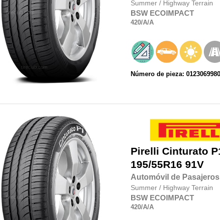
Summer
/
Highway Terrain
BSW
ECOIMPACT
420
/A
/A
Número de pieza: 012306998
Pirelli
Cinturato P
195/55R16
91V
Automóvil de Pasajeros
Summer
/
Highway Terrain
BSW
ECOIMPACT
420
/A
/A