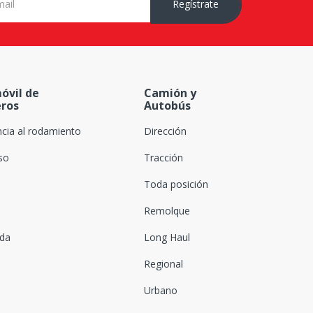
Regístrate
óvil de
Camión y
eros
Autobús
ncia al rodamiento
Dirección
oso
Tracción
Toda posición
Remolque
ada
Long Haul
Regional
Urbano