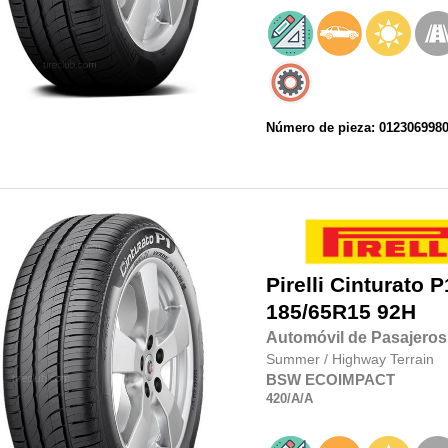
Número de pieza: 012306998
Pirelli
Cinturato P
185/65R15
92H
Automóvil de Pasajeros
Summer
/
Highway Terrain
BSW
ECOIMPACT
420
/A
/A