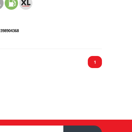
0398904368
1