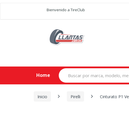
Bienvenido a TireClub
Search
Home
for:
Inicio
Pirelli
Cinturato P1 V